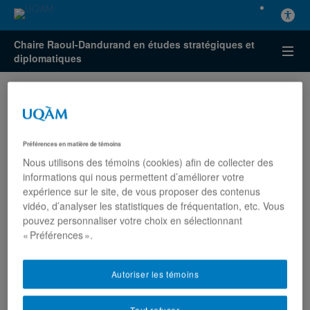
Chaire Raoul-Dandurand en études stratégiques et
diplomatiques
Préférences en matière de témoins
Nous utilisons des témoins (cookies) afin de collecter des
La politique et l’IA
informations qui nous permettent d’améliorer votre
expérience sur le site, de vous proposer des contenus
forment un cocktail
vidéo, d’analyser les statistiques de fréquentation, etc. Vous
pouvez personnaliser votre choix en sélectionnant
dangereux pour la
« Préférences ».
démocratie, selon des
Autoriser les témoins
experts
Tout refuser