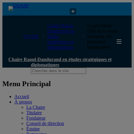
Chaire Raoul-Dandurand en études stratégiques et diplomatiques
Chaire Raoul-
La prochaine
Dandurand en
cible de la droite
UQAM
études
trumpiste: les
stratégiques et
personnes
diplomatiques
handicapées
Chaire Raoul-Dandurand en études stratégiques et
diplomatiques
Menu Principal
Accueil
À propos
La Chaire
Titulaire
Fondateur
Conseil de direction
Équipe