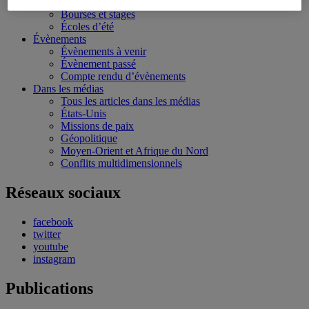
Conférences personnalisées
Bourses et stages
Écoles d’été
Évènements
Évènements à venir
Évènement passé
Compte rendu d’évènements
Dans les médias
Tous les articles dans les médias
États-Unis
Missions de paix
Géopolitique
Moyen-Orient et Afrique du Nord
Conflits multidimensionnels
Réseaux sociaux
facebook
twitter
youtube
instagram
Publications