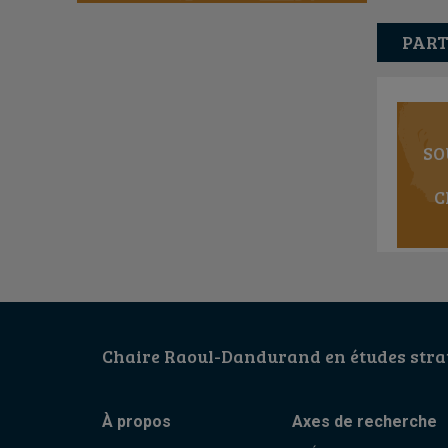
PART
SO
C
Chaire Raoul-Dandurand en études strat
À propos
Axes de recherche