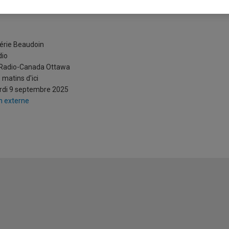
 L’affaire Jeffrey Epstein colle à
érie Beaudoin
dio
 Radio-Canada Ottawa
 matins d'ici
rdi 9 septembre 2025
n externe