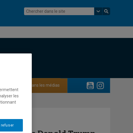
ements
Dans les médias
permettent
nalyser les
ctionnant
 refuser