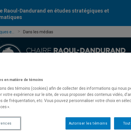
e Raoul-Dandurand en études stratégiques et
omatiques
ues e...
Dans les médias
s en matière de témoins
Chercheur-e-s
Publications
Formation
Évèn
sons des témoins (cookies) afin de collecter des informations qui nous 
r votre expérience sur le site, de vous proposer des contenus vidéo, d’a
es de fréquentation, etc. Vous pouvez personnaliser votre choix en séle
ces ».
rences
Autoriser les témoins
Tout