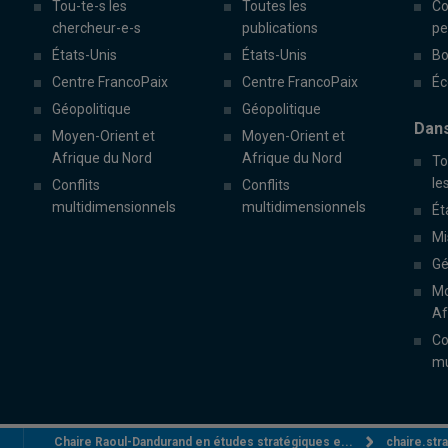
Tou-te-s les
Toutes les
Co
chercheur-e-s
publications
pe
États-Unis
États-Unis
Bo
Centre FrancoPaix
Centre FrancoPaix
Éc
Géopolitique
Géopolitique
Dans
Moyen-Orient et
Moyen-Orient et
Afrique du Nord
Afrique du Nord
To
le
Conflits
Conflits
multidimensionnels
multidimensionnels
Ét
Mi
Gé
Mo
Af
Co
mu
Chaire Raoul-Dandurand en études stratégiques e...
chaire.st