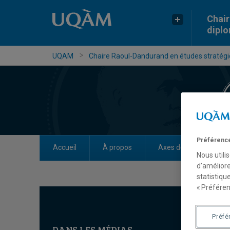
Chair
dipl
UQAM
Chaire Raoul-Dandurand en études stratégiq
Préférence
Accueil
À propos
Axes de recherche
Nous utili
d’améliore
statistiqu
« Préféren
Préfé
DANS LES MÉDIAS