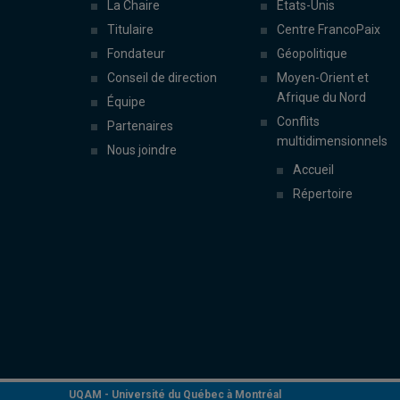
La Chaire
États-Unis
Titulaire
Centre FrancoPaix
Fondateur
Géopolitique
Conseil de direction
Moyen-Orient et
Afrique du Nord
Équipe
Conflits
Partenaires
multidimensionnels
Nous joindre
Accueil
Répertoire
UQAM -
Université du Québec à Montréal