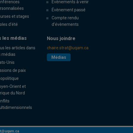
nférences
Évènements à venir
rsonnalisées
Évènement passé
urses et stages
Compte rendu
oles d’été
d’évènements
 les médias
Nous joindre
us les articles dans
chaire.strat@uqam.ca
s médias
Médias
ats-Unis
ssions de paix
opolitique
yen-Orient et
rique du Nord
nflits
ltidimensionnels
rat@uqam.ca