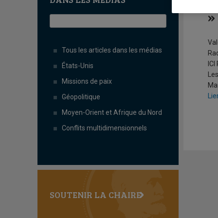
«
»
Val
Tous les articles dans les médias
Ra
ICI
États-Unis
Les
Missions de paix
Ma
Lie
Géopolitique
Moyen-Orient et Afrique du Nord
Conflits multidimensionnels
SOUTENIR LA CHAIRE