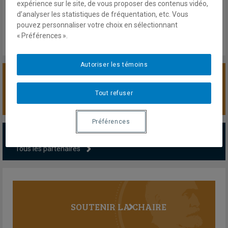
Jeudi 7 Décembre 2023
expérience sur le site, de vous proposer des contenus vidéo,
Lien externe
d’analyser les statistiques de fréquentation, etc. Vous
pouvez personnaliser votre choix en sélectionnant
« Préférences ».
Autoriser les témoins
SOUTENIR LA CHAIRE
Tout refuser
Préférences
PARTENAIRES MAJEURS
Tous les partenaires
SOUTENIR LA CHAIRE