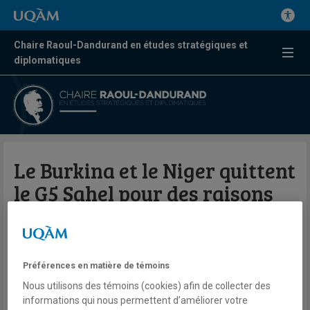
Chaire Raoul-Dandurand en études stratégiques et
diplomatiques
Le Burkina et le Niger quittent
le G5 Sahel pour des raisons
politiques
Niagalé Bagayoko
Préférences en matière de témoins
Télé
VOA Afrique
Nous utilisons des témoins (cookies) afin de collecter des
Focus Sahel
informations qui nous permettent d’améliorer votre