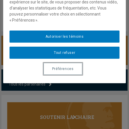
Mardi 21 octobre 2025
expérience sur le site, de vous proposer des contenus vidéo,
Lien externe
d’analyser les statistiques de fréquentation, etc. Vous
pouvez personnaliser votre choix en sélectionnant
« Préférences ».
Autoriser les témoins
SOUTENIR LA CHAIRE
Tout refuser
Préférences
PARTENAIRES MAJEURS
Tous les partenaires
SOUTENIR LA CHAIRE