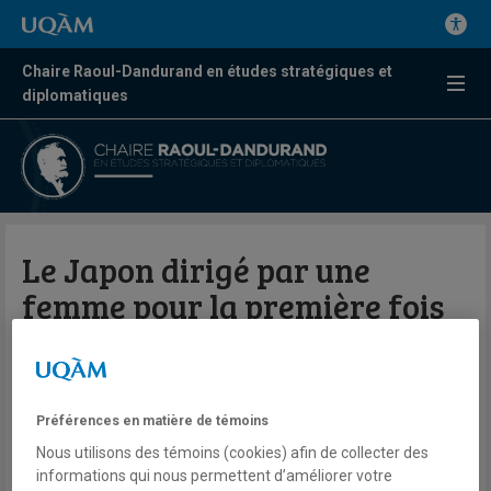
Chaire Raoul-Dandurand en études stratégiques et
diplomatiques
Le Japon dirigé par une
femme pour la première fois
de son histoire
Benoît Hardy-Chartrand
Préférences en matière de témoins
Télé
ICI RDI
Nous utilisons des témoins (cookies) afin de collecter des
Première ligne
informations qui nous permettent d’améliorer votre