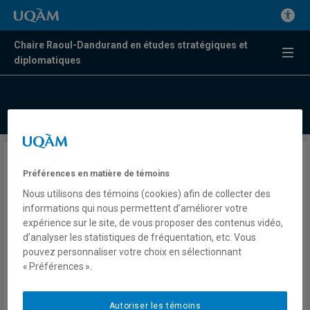
Chaire Raoul-Dandurand en études stratégiques et
diplomatiques
«Le Monde après nous» : 3
Préférences en matière de témoins
leçons à tirer de la
Nous utilisons des témoins (cookies) afin de collecter des
cyberattaque apocalyptique
informations qui nous permettent d’améliorer votre
expérience sur le site, de vous proposer des contenus vidéo,
imaginée dans le film
d’analyser les statistiques de fréquentation, etc. Vous
pouvez personnaliser votre choix en sélectionnant
« Préférences ».
Fanny Tan
Presse
CScience
Autoriser les témoins