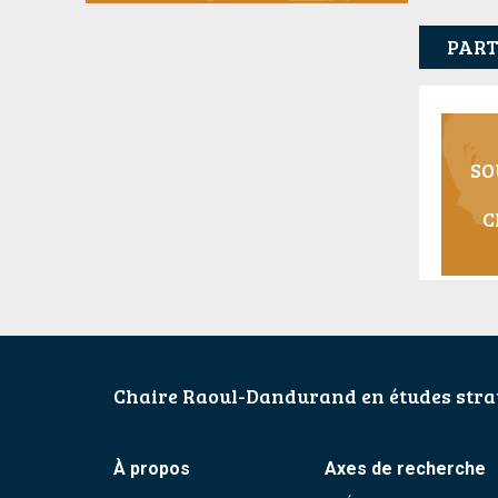
PART
SO
C
Chaire Raoul-Dandurand en études strat
À propos
Axes de recherche