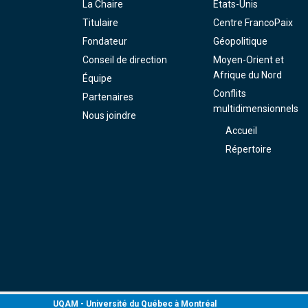
La Chaire
États-Unis
Titulaire
Centre FrancoPaix
Fondateur
Géopolitique
Conseil de direction
Moyen-Orient et
Afrique du Nord
Équipe
Conflits
Partenaires
multidimensionnels
Nous joindre
Accueil
Répertoire
UQAM -
Université du Québec à Montréal