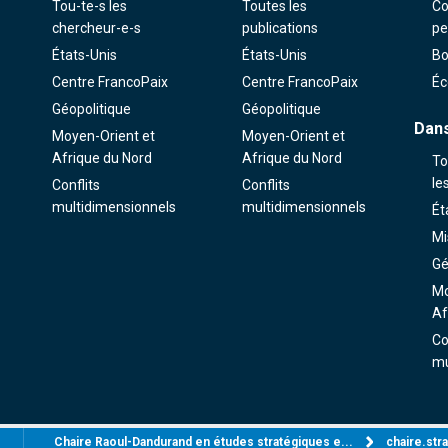
Tou-te-s les
Toutes les
Co
chercheur-e-s
publications
pe
États-Unis
États-Unis
Bo
Centre FrancoPaix
Centre FrancoPaix
Éc
Géopolitique
Géopolitique
Dans
Moyen-Orient et
Moyen-Orient et
Afrique du Nord
Afrique du Nord
To
le
Conflits
Conflits
multidimensionnels
multidimensionnels
Ét
Mi
Gé
Mo
Af
Co
mu
Chaire Raoul-Dandurand en études stratégiques e...
chaire.st