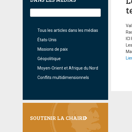
L
t
Val
Tous les articles dans les médias
Ra
ICI
États-Unis
Les
Missions de paix
Mar
Lie
Géopolitique
Moyen-Orient et Afrique du Nord
Conflits multidimensionnels
SOUTENIR LA CHAIRE