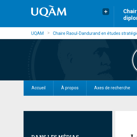
Chair
dipl
UQAM
Chaire Raoul-Dandurand en études stratégiq
Accueil
À propos
Axes de recherche
DANS LES MÉDIAS