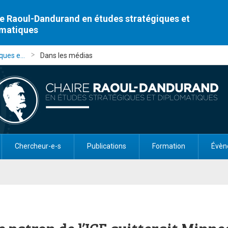
e Raoul-Dandurand en études stratégiques et
omatiques
ues e...
Dans les médias
Chercheur-e-s
Publications
Formation
Évèn