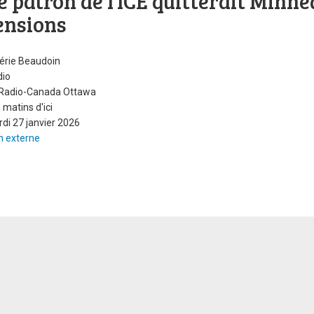
e patron de l’ICE quitterait Minne
ensions
érie Beaudoin
dio
 Radio-Canada Ottawa
 matins d'ici
di 27 janvier 2026
n externe