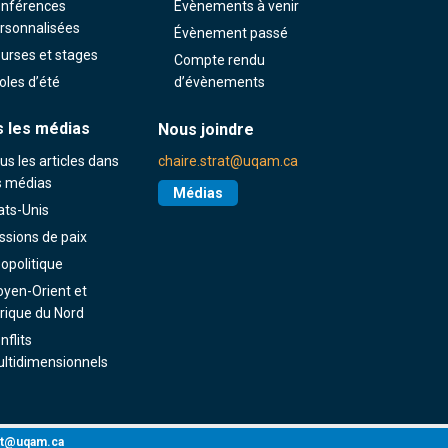
nférences
Évènements à venir
rsonnalisées
Évènement passé
urses et stages
Compte rendu
oles d’été
d’évènements
 les médias
Nous joindre
us les articles dans
chaire.strat@uqam.ca
s médias
Médias
ats-Unis
ssions de paix
opolitique
yen-Orient et
rique du Nord
nflits
ltidimensionnels
rat@uqam.ca