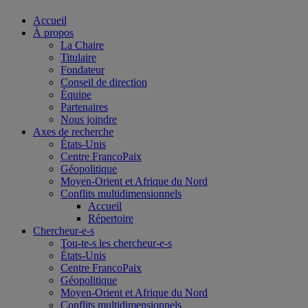
Accueil
À propos
La Chaire
Titulaire
Fondateur
Conseil de direction
Équipe
Partenaires
Nous joindre
Axes de recherche
États-Unis
Centre FrancoPaix
Géopolitique
Moyen-Orient et Afrique du Nord
Conflits multidimensionnels
Accueil
Répertoire
Chercheur-e-s
Tou-te-s les chercheur-e-s
États-Unis
Centre FrancoPaix
Géopolitique
Moyen-Orient et Afrique du Nord
Conflits multidimensionnels