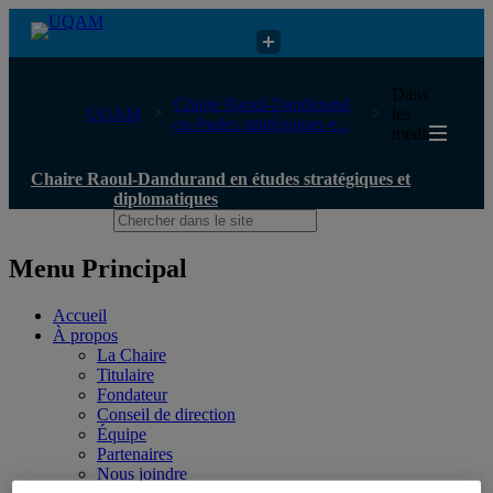
Chaire Raoul-Dandurand en études stratégiques et diplomatiques
Dans
Chaire Raoul-Dandurand
UQAM
les
en études stratégiques e...
médias
Chaire Raoul-Dandurand en études stratégiques et
diplomatiques
Menu Principal
Accueil
À propos
La Chaire
Titulaire
Fondateur
Conseil de direction
Équipe
Partenaires
Nous joindre