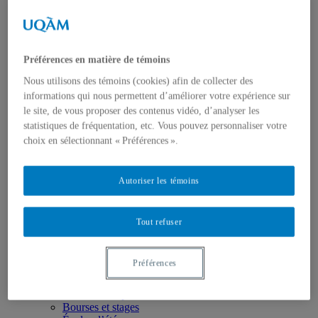
Axes de recherche
États-Unis
Centre FrancoPaix
Géopolitique
Moyen-Orient et Afrique du Nord
Préférences en matière de témoins
Conflits multidimensionnels
Accueil
Nous utilisons des témoins (cookies) afin de collecter des
Répertoire
informations qui nous permettent d’améliorer votre expérience sur
Chercheur-e-s
le site, de vous proposer des contenus vidéo, d’analyser les
Tou-te-s les chercheur-e-s
statistiques de fréquentation, etc. Vous pouvez personnaliser votre
États-Unis
Centre FrancoPaix
choix en sélectionnant « Préférences ».
Géopolitique
Moyen-Orient et Afrique du Nord
Conflits multidimensionnels
Autoriser les témoins
Publications
Toutes les publications
États-Unis
Tout refuser
Centre FrancoPaix
Géopolitique
Moyen-Orient et Afrique du Nord
Préférences
Conflits multidimensionnels
Formation
Conférences personnalisées
Bourses et stages