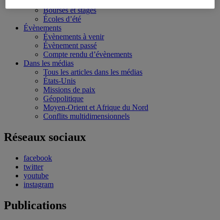
Conférences personnalisées
Bourses et stages
Écoles d’été
Évènements
Évènements à venir
Évènement passé
Compte rendu d’évènements
Dans les médias
Tous les articles dans les médias
États-Unis
Missions de paix
Géopolitique
Moyen-Orient et Afrique du Nord
Conflits multidimensionnels
Réseaux sociaux
facebook
twitter
youtube
instagram
Publications