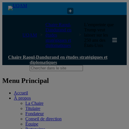
Chaire Raoul-Dandurand en études stratégiques et diplomatiques
Chaire Raoul-
L’empreinte que
Dandurand en
Trump veut
UQAM
études
laisser sur les
stratégiques et
250 ans des
diplomatiques
États-Unis
Chaire Raoul-Dandurand en études stratégiques et
diplomatiques
Menu Principal
Accueil
À propos
La Chaire
Titulaire
Fondateur
Conseil de direction
Équipe