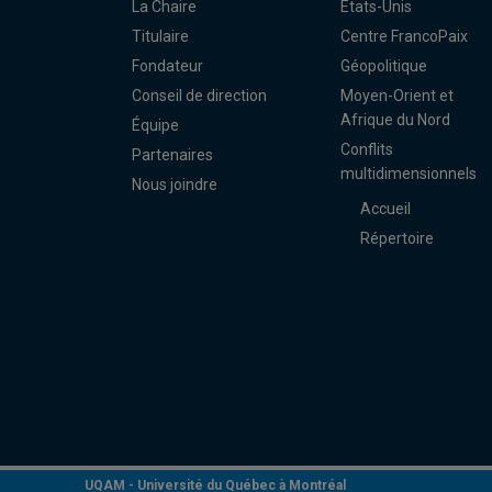
La Chaire
États-Unis
Titulaire
Centre FrancoPaix
Fondateur
Géopolitique
Conseil de direction
Moyen-Orient et
Afrique du Nord
Équipe
Conflits
Partenaires
multidimensionnels
Nous joindre
Accueil
Répertoire
UQAM -
Université du Québec à Montréal