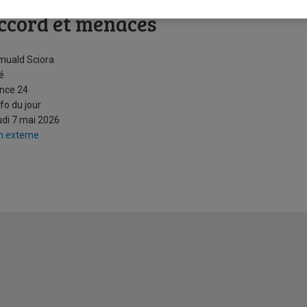
es changements d’avis de Trump su
ccord et menaces
muald Sciora
é
nce 24
nfo du jour
di 7 mai 2026
n externe