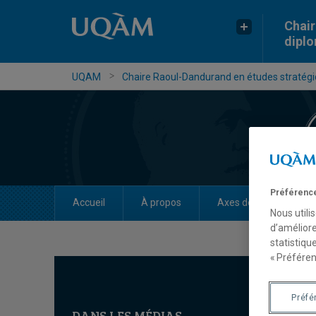
Chair
dipl
UQAM
Chaire Raoul-Dandurand en études stratégiq
Préférence
Accueil
À propos
Axes de recherche
Nous utili
d’améliore
statistiqu
« Préféren
Préfé
DANS LES MÉDIAS