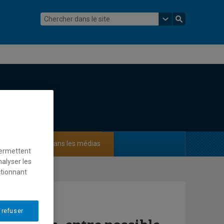
ements
Dans les médias
permettent
nalyser les
ctionnant
 refuser