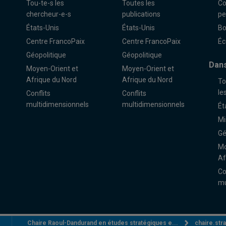
Tou-te-s les
Toutes les
Co
chercheur-e-s
publications
pe
États-Unis
États-Unis
Bo
Centre FrancoPaix
Centre FrancoPaix
Éc
Géopolitique
Géopolitique
Dans
Moyen-Orient et
Moyen-Orient et
Afrique du Nord
Afrique du Nord
To
le
Conflits
Conflits
multidimensionnels
multidimensionnels
Ét
Mi
Gé
Mo
Af
Co
mu
Chaire Raoul-Dandurand en études stratégiques e...
chaire.st