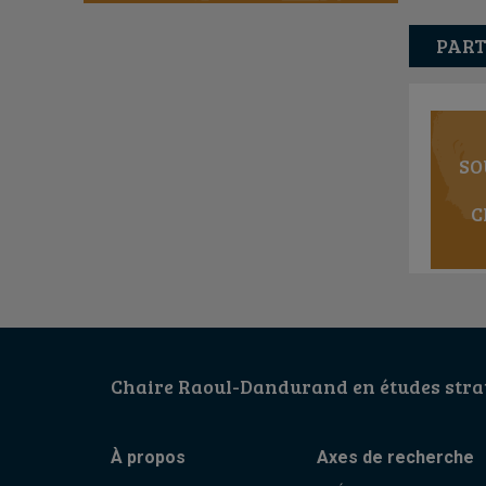
PART
SO
C
Chaire Raoul-Dandurand en études strat
À propos
Axes de recherche