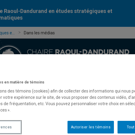
e Raoul-Dandurand en études stratégiques et
omatiques
ues e...
Dans les médias
s en matière de témoins
Chercheur-e-s
Publications
Formation
Évèn
sons des témoins (cookies) afin de collecter des informations qui nous 
r votre expérience sur le site, de vous proposer des contenus vidéo, d’a
es de fréquentation, etc. Vous pouvez personnaliser votre choix en séle
ces ».
rences
Autoriser les témoins
Tout