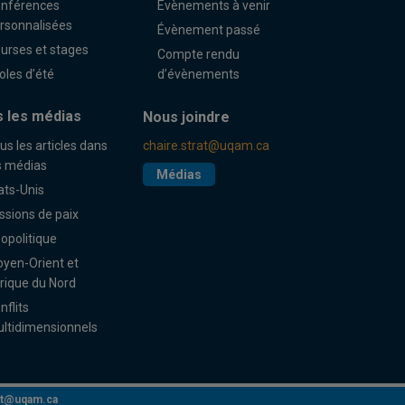
nférences
Évènements à venir
rsonnalisées
Évènement passé
urses et stages
Compte rendu
oles d’été
d’évènements
 les médias
Nous joindre
us les articles dans
chaire.strat@uqam.ca
s médias
Médias
ats-Unis
ssions de paix
opolitique
yen-Orient et
rique du Nord
nflits
ltidimensionnels
rat@uqam.ca