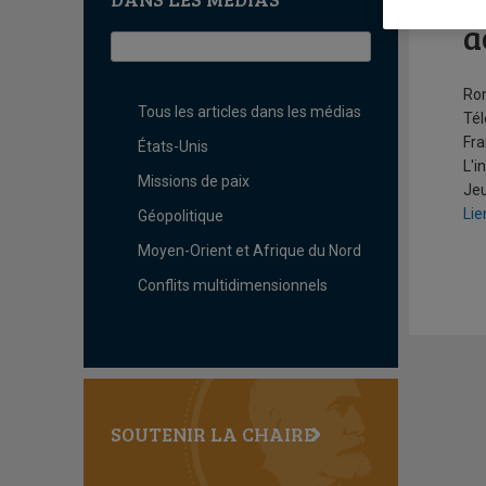
L
a
Ro
Tous les articles dans les médias
Tél
Fra
États-Unis
L'i
Missions de paix
Jeu
Lie
Géopolitique
Moyen-Orient et Afrique du Nord
Conflits multidimensionnels
SOUTENIR LA CHAIRE