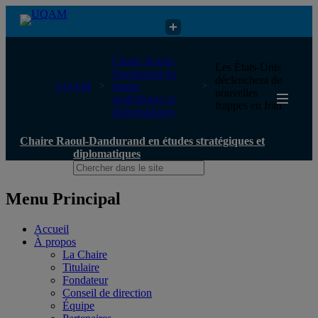
Chaire Raoul-Dandurand en études stratégiques et diplomatiques
Chaire Raoul-
Les États-Unis
Dandurand en
déclenchent de
UQAM
études
nouvelles
stratégiques et
frappes en Iran
diplomatiques
Chaire Raoul-Dandurand en études stratégiques et
diplomatiques
Menu Principal
Accueil
À propos
La Chaire
Titulaire
Fondateur
Conseil de direction
Équipe