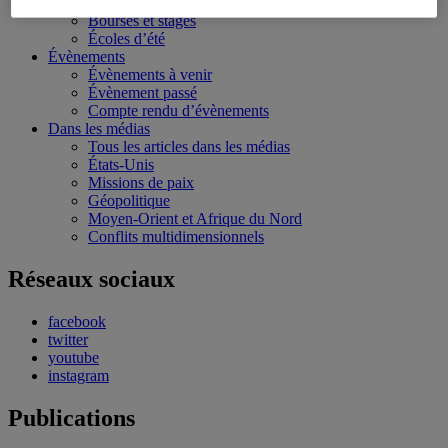
Conférences personnalisées
Bourses et stages
Écoles d’été
Évènements
Évènements à venir
Évènement passé
Compte rendu d’évènements
Dans les médias
Tous les articles dans les médias
États-Unis
Missions de paix
Géopolitique
Moyen-Orient et Afrique du Nord
Conflits multidimensionnels
Réseaux sociaux
facebook
twitter
youtube
instagram
Publications