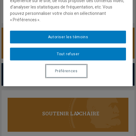
expérience sur le site, de vous proposer des contenus vidéo,
d’analyser les statistiques de fréquentation, etc. Vous
pouvez personnaliser votre choix en sélectionnant
« Préférences ».
Autoriser les témoins
SOUTENIR LA CHAIRE
Tout refuser
PARTENAIRES MAJEURS
Préférences
Tous les partenaires
SOUTENIR LA CHAIRE