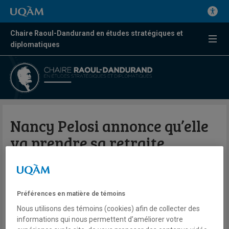
Chaire Raoul-Dandurand en études stratégiques et
diplomatiques
Nancy Pelosi annonce qu’elle
va prendre sa retraite
Valérie Beaudoin
Radio
98,5 FM
Préférences en matière de témoins
Le Québec maintenant
Nous utilisons des témoins (cookies) afin de collecter des
Jeudi 6 novembre 2025
informations qui nous permettent d’améliorer votre
Lien externe