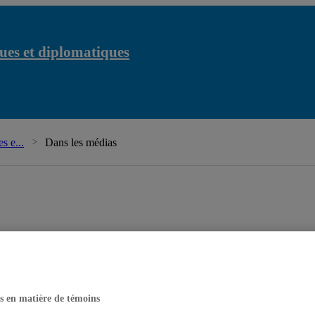
ues et diplomatiques
Chaire Raoul-Dand
s e...
Dans les médias
s en matière de témoins