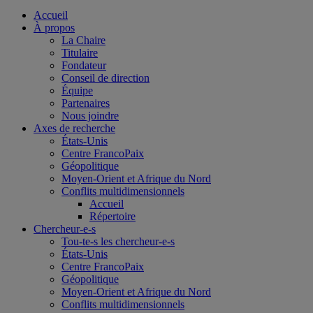
Accueil
À propos
La Chaire
Titulaire
Fondateur
Conseil de direction
Équipe
Partenaires
Nous joindre
Axes de recherche
États-Unis
Centre FrancoPaix
Géopolitique
Moyen-Orient et Afrique du Nord
Conflits multidimensionnels
Accueil
Répertoire
Chercheur-e-s
Tou-te-s les chercheur-e-s
États-Unis
Centre FrancoPaix
Géopolitique
Moyen-Orient et Afrique du Nord
Conflits multidimensionnels