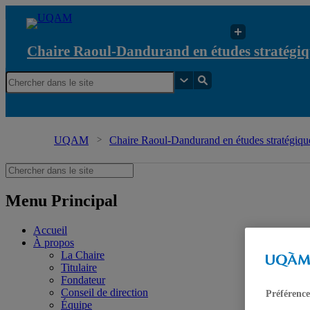
Chaire Raoul-Dandurand en études stratégiq
UQAM
Chaire Raoul-Dandurand en études stratégique
Menu Principal
Accueil
À propos
La Chaire
Titulaire
Fondateur
Conseil de direction
Préférence
Équipe