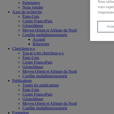
Nous utilis
Partenaires
Nous joindre
votre expér
Axes de recherche
fréquentati
États-Unis
Centre FrancoPaix
Géopolitique
Préf
Moyen-Orient et Afrique du Nord
Conflits multidimensionnels
Accueil
Répertoire
Chercheur-e-s
Tou-te-s les chercheur-e-s
États-Unis
Centre FrancoPaix
Géopolitique
Moyen-Orient et Afrique du Nord
Conflits multidimensionnels
Publications
Toutes les publications
États-Unis
Centre FrancoPaix
Géopolitique
Moyen-Orient et Afrique du Nord
Conflits multidimensionnels
Formation