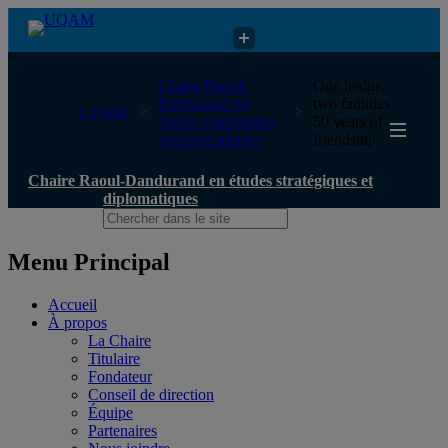
Chaire Raoul-Dandurand en études stratégiques et diplomatiques
Chaire Raoul-
One hedge,
Dandurand en
two families,
UQAM
études stratégiques
50 years of
et diplomatiques
friendship
Chaire Raoul-Dandurand en études stratégiques et
diplomatiques
Menu Principal
Accueil
À propos
La Chaire
Titulaire
Fondateur
Conseil de direction
Équipe
Partenaires