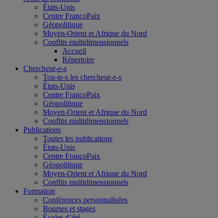
États-Unis
Centre FrancoPaix
Géopolitique
Moyen-Orient et Afrique du Nord
Conflits multidimensionnels
Accueil
Répertoire
Chercheur-e-s
Tou-te-s les chercheur-e-s
États-Unis
Centre FrancoPaix
Géopolitique
Moyen-Orient et Afrique du Nord
Conflits multidimensionnels
Publications
Toutes les publications
États-Unis
Centre FrancoPaix
Géopolitique
Moyen-Orient et Afrique du Nord
Conflits multidimensionnels
Formation
Conférences personnalisées
Bourses et stages
Écoles d’été