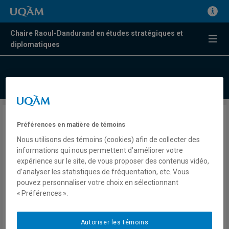
Chaire Raoul-Dandurand en études stratégiques et
diplomatiques
Parents en statut irrégulier
Préférences en matière de témoins
aux États-Unis
Nous utilisons des témoins (cookies) afin de collecter des
informations qui nous permettent d’améliorer votre
expérience sur le site, de vous proposer des contenus vidéo,
Valérie Beaudoin
d’analyser les statistiques de fréquentation, etc. Vous
Radio
pouvez personnaliser votre choix en sélectionnant
98,5 FM
« Préférences ».
Le Québec maintenant
Lundi 28 avril 2025
Autoriser les témoins
Lien externe