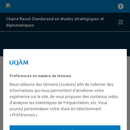
Chaire Raoul-Dandurand en études stratégiques et
diplomatiques
Plans du gouvernement
Préférences en matière de témoins
Netanyahou et les
Nous utilisons des témoins (cookies) afin de collecter des
négociations sur la fin des
informations qui nous permettent d’améliorer votre
hostilités
expérience sur le site, de vous proposer des contenus vidéo,
d’analyser les statistiques de fréquentation, etc. Vous
pouvez personnaliser votre choix en sélectionnant
« Préférences ».
Sami Aoun
Radio
Radio VM