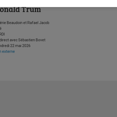
olitique américaine : Tulsi Gabbar
onald Trum
érie Beaudoin et Rafael Jacob
é
 RDI
direct avec Sébastien Bovet
dredi 22 mai 2026
n externe