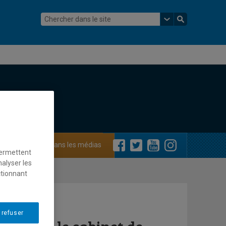
ements
Dans les médias
permettent
nalyser les
ctionnant
 refuser