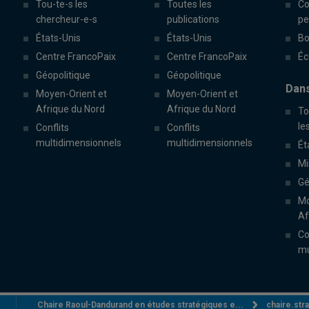
Tou-te-s les
Toutes les
Co
chercheur-e-s
publications
pe
États-Unis
États-Unis
Bo
Centre FrancoPaix
Centre FrancoPaix
Éc
Géopolitique
Géopolitique
Dans
Moyen-Orient et
Moyen-Orient et
Afrique du Nord
Afrique du Nord
To
le
Conflits
Conflits
multidimensionnels
multidimensionnels
Ét
Mi
Gé
Mo
Af
Co
mu
Chaire Raoul-Dandurand en études stratégiques e...
chaire.st