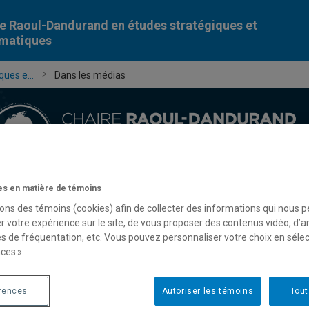
e Raoul-Dandurand en études stratégiques et
omatiques
ues e...
Dans les médias
s en matière de témoins
Chercheur-e-s
Publications
Formation
Évèn
sons des témoins (cookies) afin de collecter des informations qui nous 
r votre expérience sur le site, de vous proposer des contenus vidéo, d’a
es de fréquentation, etc. Vous pouvez personnaliser votre choix en séle
ces ».
rences
Autoriser les témoins
Tout