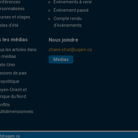
nférences
Évènements à venir
rsonnalisées
Évènement passé
urses et stages
Compte rendu
oles d’été
d’évènements
 les médias
Nous joindre
us les articles dans
chaire.strat@uqam.ca
s médias
Médias
ats-Unis
ssions de paix
opolitique
yen-Orient et
rique du Nord
nflits
ltidimensionnels
rat@uqam.ca