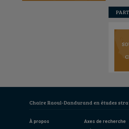
PART
SO
C
Chaire Raoul-Dandurand en études strat
À propos
Axes de recherche