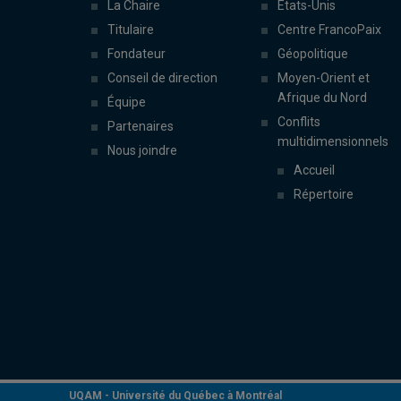
La Chaire
États-Unis
Titulaire
Centre FrancoPaix
Fondateur
Géopolitique
Conseil de direction
Moyen-Orient et
Afrique du Nord
Équipe
Conflits
Partenaires
multidimensionnels
Nous joindre
Accueil
Répertoire
UQAM -
Université du Québec à Montréal