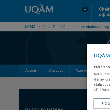
Chair
dipl
UQAM
Chaire Raoul-Dandurand en études stratégiq
Préférence
Accueil
À propos
Axes de recherche
Nous utili
d’améliore
statistiqu
« Préféren
Préfé
DANS LES MÉDIAS