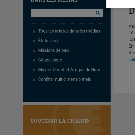
P
D
Val
Tous les articles dans les médias
Tél
ICI
États-Unis
En 
Missions de paix
Ven
Lie
Géopolitique
Moyen-Orient et Afrique du Nord
Conflits multidimensionnels
SOUTENIR LA CHAIRE