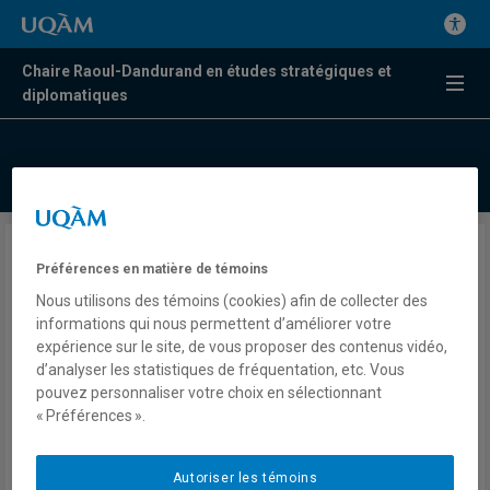
Chaire Raoul-Dandurand en études stratégiques et
diplomatiques
Pourquoi de jeunes Québécois
Préférences en matière de témoins
sont-ils si attristés par le
Nous utilisons des témoins (cookies) afin de collecter des
informations qui nous permettent d’améliorer votre
décès de Charlie Kirk?
expérience sur le site, de vous proposer des contenus vidéo,
d’analyser les statistiques de fréquentation, etc. Vous
pouvez personnaliser votre choix en sélectionnant
Marin Fortin-Bouthot
« Préférences ».
Presse
Le Devoir
Jeudi 11 septembre 2025
Autoriser les témoins