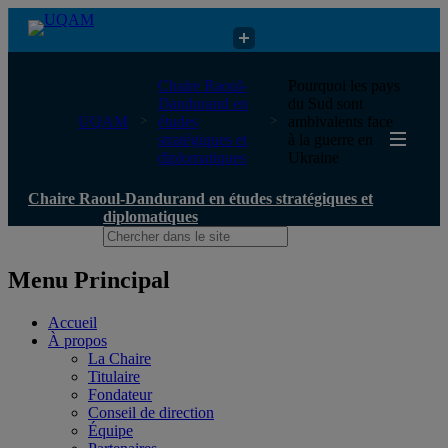
Chaire Raoul-Dandurand en études stratégiques et diplomatiques
Chaire Raoul-
Pourquoi les pays
Dandurand en
du Sud sont
UQAM
études
ambivalents face
stratégiques et
à la guerre en
diplomatiques
Ukraine
Chaire Raoul-Dandurand en études stratégiques et
diplomatiques
Menu Principal
Accueil
À propos
La Chaire
Titulaire
Fondateur
Conseil de direction
Équipe