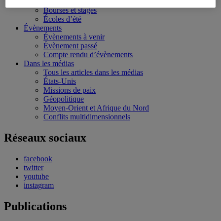
Conférences personnalisées
Bourses et stages
Écoles d’été
Évènements
Évènements à venir
Évènement passé
Compte rendu d’évènements
Dans les médias
Tous les articles dans les médias
États-Unis
Missions de paix
Géopolitique
Moyen-Orient et Afrique du Nord
Conflits multidimensionnels
Réseaux sociaux
facebook
twitter
youtube
instagram
Publications