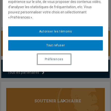
Lundi 8 juin 2026
expérience sur le site, de vous proposer des contenus vidéo,
Lien externe
d’analyser les statistiques de fréquentation, etc. Vous
pouvez personnaliser votre choix en sélectionnant
« Préférences ».
Autoriser les témoins
SOUTENIR LA CHAIRE
Tout refuser
Préférences
PARTENAIRES MAJEURS
Tous les partenaires
SOUTENIR LA CHAIRE