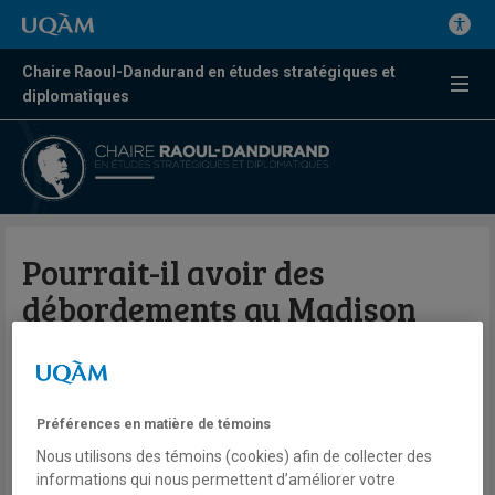
Chaire Raoul-Dandurand en études stratégiques et
diplomatiques
Pourrait-il avoir des
débordements au Madison
Square Garden?
Valérie Beaudoin
Préférences en matière de témoins
Radio
98,5 FM
Nous utilisons des témoins (cookies) afin de collecter des
Le Québec maintenant
informations qui nous permettent d’améliorer votre