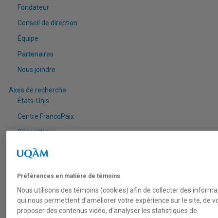
Fondateur
Conseil de direction
Équipe
Partenaires
Nous joindre
Axes de recherche
États-Unis
Centre FrancoPaix
Géopolitique
Moyen-Orient et Afrique du Nord
Conflits multidimensionnels
Accueil
Préférences en matière de témoins
Répertoire
Nous utilisons des témoins (cookies) afin de collecter des informa
qui nous permettent d’améliorer votre expérience sur le site, de v
proposer des contenus vidéo, d’analyser les statistiques de
Chercheur-e-s