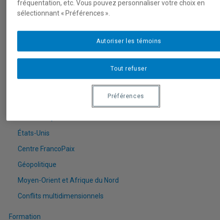
fréquentation, etc. Vous pouvez personnaliser votre choix en
Tou-te-s les chercheur-e-s
sélectionnant « Préférences ».
États-Unis
Centre FrancoPaix
Autoriser les témoins
Géopolitique
Tout refuser
Moyen-Orient et Afrique du Nord
Conflits multidimensionnels
Préférences
Publications
Toutes les publications
États-Unis
Centre FrancoPaix
Géopolitique
Moyen-Orient et Afrique du Nord
Conflits multidimensionnels
Formation