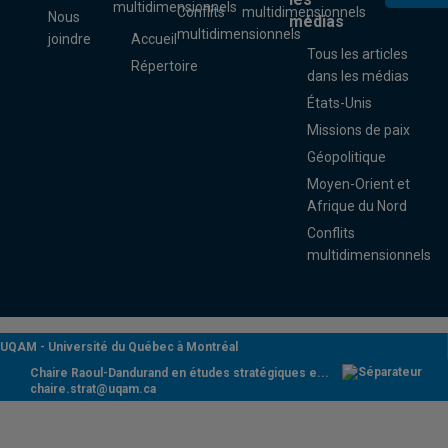
multidimensionnels
Conflits
multidimensionnels
Nous
médias
multidimensionnels
joindre
Accueil
Tous les articles
Répertoire
dans les médias
États-Unis
Missions de paix
Géopolitique
Moyen-Orient et
Afrique du Nord
Conflits
multidimensionnels
UQAM -
Université du Québec à Montréal
Chaire Raoul-Dandurand en études stratégiques e...
chaire.strat@uqam.ca