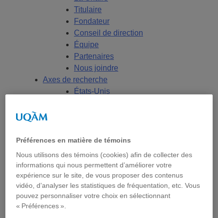
Titulaire
Fondateur
Conseil de direction
Équipe
Partenaires
Nous joindre
Axes de recherche
États-Unis
Centre FrancoPaix
Géopolitique
Moyen-Orient et Afrique du Nord
Conflits multidimensionnels
Préférences en matière de témoins
Accueil
Nous utilisons des témoins (cookies) afin de collecter des
Répertoire
informations qui nous permettent d’améliorer votre
Chercheur-e-s
expérience sur le site, de vous proposer des contenus
Tou-te-s les chercheur-e-s
vidéo, d’analyser les statistiques de fréquentation, etc. Vous
pouvez personnaliser votre choix en sélectionnant
États-Unis
« Préférences ».
Centre FrancoPaix