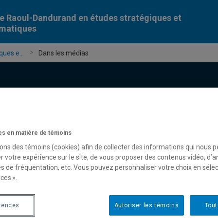
e Raoul-Dandurand en études stratégiques et
omatiques
ues e...
Dans les médias
s en matière de témoins
Chercheur-e-s
Publications
Formation
Évèn
sons des témoins (cookies) afin de collecter des informations qui nous 
r votre expérience sur le site, de vous proposer des contenus vidéo, d’a
es de fréquentation, etc. Vous pouvez personnaliser votre choix en séle
ces ».
rences
Autoriser les témoins
Tout