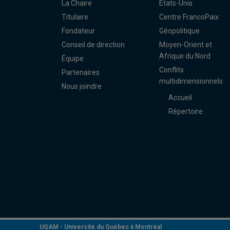
La Chaire
États-Unis
Titulaire
Centre FrancoPaix
Fondateur
Géopolitique
Conseil de direction
Moyen-Orient et
Afrique du Nord
Équipe
Conflits
Partenaires
multidimensionnels
Nous joindre
Accueil
Répertoire
UQAM -
Université du Québec à Montréal