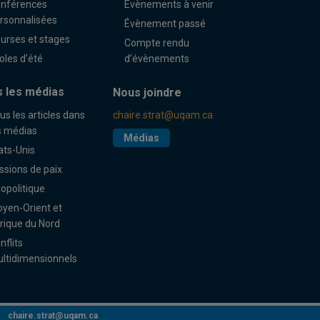
nférences
Évènements à venir
rsonnalisées
Évènement passé
urses et stages
Compte rendu
oles d’été
d’évènements
 les médias
Nous joindre
us les articles dans
chaire.strat@uqam.ca
s médias
Médias
ats-Unis
ssions de paix
opolitique
yen-Orient et
rique du Nord
nflits
ltidimensionnels
chaire.strat@uqam.ca