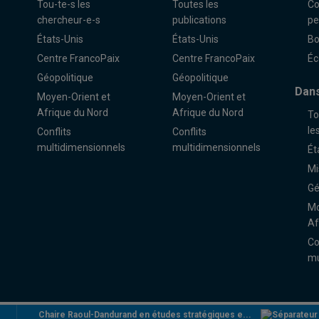
Tou-te-s les
Toutes les
Co
chercheur-e-s
publications
pe
États-Unis
États-Unis
Bo
Centre FrancoPaix
Centre FrancoPaix
Éc
Géopolitique
Géopolitique
Dans
Moyen-Orient et
Moyen-Orient et
Afrique du Nord
Afrique du Nord
To
le
Conflits
Conflits
multidimensionnels
multidimensionnels
Ét
Mi
Gé
Mo
Af
Co
mu
Chaire Raoul-Dandurand en études stratégiques e...