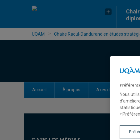
Chair
dipl
UQAM
Chaire Raoul-Dandurand en études stratégiq
Préférence
Accueil
À propos
Axes de recherche
Nous utili
d’améliore
statistiqu
« Préféren
Préfé
DANS LES MÉDIAS