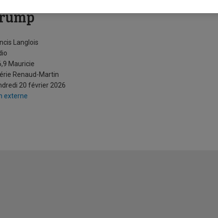
uelles seront les prochaines «en
rump
ncis Langlois
dio
,9 Mauricie
érie Renaud-Martin
dredi 20 février 2026
n externe