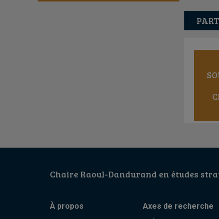
PART
SO
C
Chaire Raoul-Dandurand en études strat
À propos
Axes de recherche