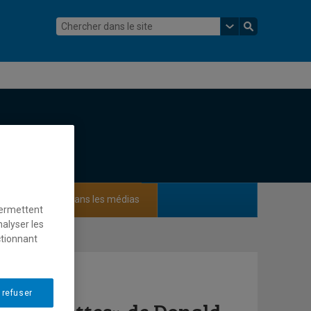
ements
Dans les médias
permettent
nalyser les
ctionnant
 refuser