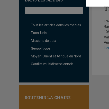
Q
T
Fra
Tous les articles dans les médias
Ra
106
États-Unis
Val
Missions de paix
Ven
Lie
Géopolitique
Moyen-Orient et Afrique du Nord
Conflits multidimensionnels
SOUTENIR LA CHAIRE