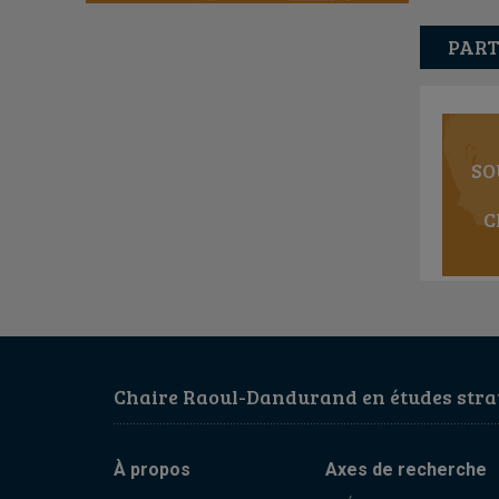
PART
SO
C
Chaire Raoul-Dandurand en études strat
À propos
Axes de recherche