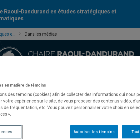
e Raoul-Dandurand en études stratégiques et
omatiques
ues e...
Dans les médias
s en matière de témoins
Chercheur-e-s
Publications
Formation
Évèn
sons des témoins (cookies) afin de collecter des informations qui nous 
r votre expérience sur le site, de vous proposer des contenus vidéo, d’a
es de fréquentation, etc. Vous pouvez personnaliser votre choix en séle
ces ».
rences
Autoriser les témoins
Tout