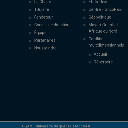
La Chaire
États-Unis
Titulaire
Centre FrancoPaix
Fondateur
Géopolitique
Conseil de direction
Moyen-Orient et
Afrique du Nord
Équipe
Conflits
Partenaires
multidimensionnels
Nous joindre
Accueil
Répertoire
UQAM -
Université du Québec à Montréal