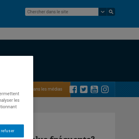
ements
Dans les médias
permettent
nalyser les
ctionnant
 refuser