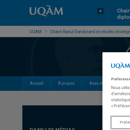
Chair
dipl
UQAM
Chaire Raoul-Dandurand en études stratégiq
Préférence
Accueil
À propos
Axes de recherche
Nous utili
d’améliore
statistiqu
« Préféren
Préfé
DANS LES MÉDIAS