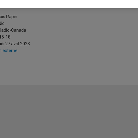
uels sont les types de cyber incid
xis Rapin
dio
 Radio-Canada
15-18
di 27 avril 2023
n externe