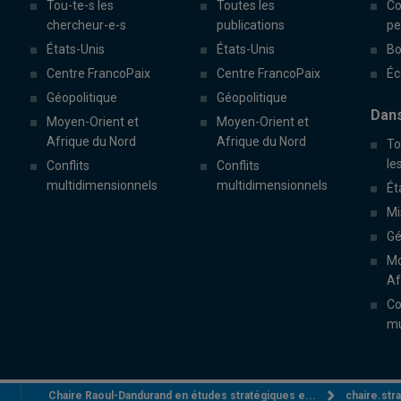
Tou-te-s les
Toutes les
Co
chercheur-e-s
publications
pe
États-Unis
États-Unis
Bo
Centre FrancoPaix
Centre FrancoPaix
Éc
Géopolitique
Géopolitique
Dans
Moyen-Orient et
Moyen-Orient et
Afrique du Nord
Afrique du Nord
To
le
Conflits
Conflits
multidimensionnels
multidimensionnels
Ét
Mi
Gé
Mo
Af
Co
mu
Chaire Raoul-Dandurand en études stratégiques e...
chaire.st