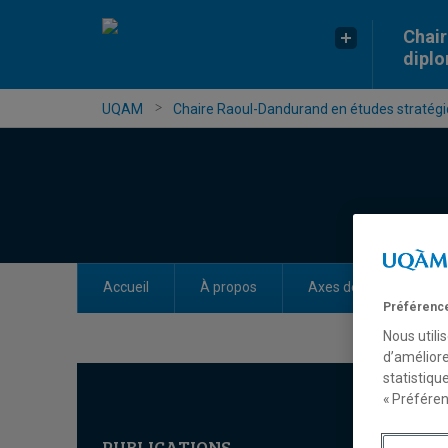
Chair
dipl
UQAM
Chaire Raoul-Dandurand en études stratégiq
Accueil
À propos
Axes de recherche
Préférence
Nous utili
d’améliore
statistiqu
« Préféren
PUBLICATIONS