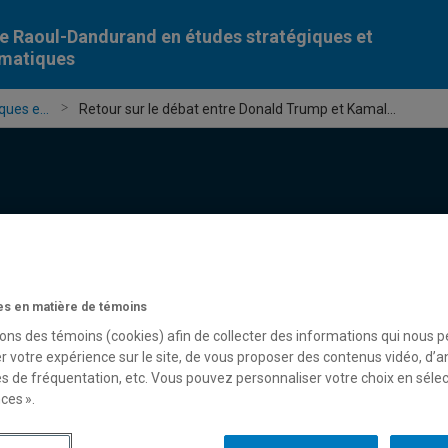
e Raoul-Dandurand en études stratégiques et
omatiques
ues e...
Retour sur le débat entre Donald Trump et Kamal...
Chercheur-e-s
Publications
Formation
Évèn
s en matière de témoins
sons des témoins (cookies) afin de collecter des informations qui nous 
r votre expérience sur le site, de vous proposer des contenus vidéo, d’a
es de fréquentation, etc. Vous pouvez personnaliser votre choix en séle
ces ».