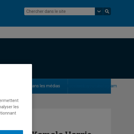
ements
Dans les médias
facebook
twitter
youtube
instagram
permettent
nalyser les
ctionnant