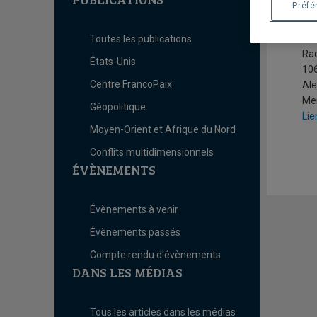
R
Préfé
Raf
Toutes les publications
Ra
États-Unis
106
Centre FrancoPaix
Ale
Me
Géopolitique
Lie
Moyen-Orient et Afrique du Nord
Conflits multidimensionnels
ÉVÈNEMENTS
Évènements à venir
Évènements passés
Compte rendu d'évènements
DANS LES MÉDIAS
Tous les articles dans les médias