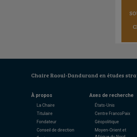
SO
C
Chaire Raoul-Dandurand en études strat
À propos
Axes de recherche
La Chaire
États-Unis
Titulaire
Centre FrancoPaix
Fondateur
Géopolitique
Conseil de direction
Moyen-Orient et
Afrique du Nord