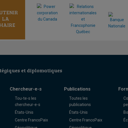
UTENIR
LA
HAIRE
égiques et diplomatiques
Chercheur-e-s
Publications
For
Tou-te-s les
Toutes les
Co
chercheur-e-s
publications
pe
États-Unis
États-Unis
Bo
Centre FrancoPaix
Centre FrancoPaix
Éc
Géopolitique
Géopolitique