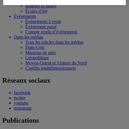
Conférences personnalisées
Bourses et stages
Écoles d’été
Évènements
Évènements à venir
Évènement passé
Compte rendu d’évènements
Dans les médias
Tous les articles dans les médias
États-Unis
Missions de paix
Géopolitique
Moyen-Orient et Afrique du Nord
Conflits multidimensionnels
Réseaux sociaux
facebook
twitter
youtube
instagram
Publications