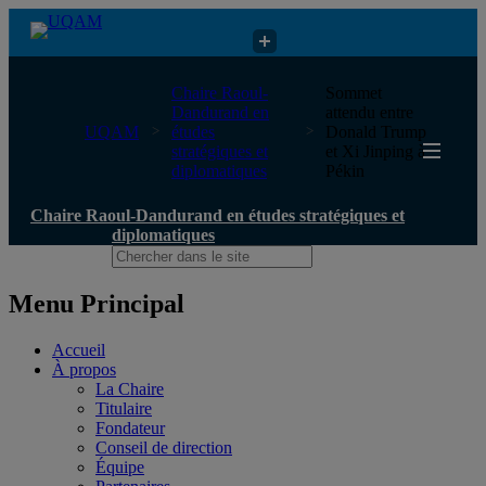
Chaire Raoul-Dandurand en études stratégiques et diplomatiques
Chaire Raoul-
Sommet
Dandurand en
attendu entre
UQAM
études
Donald Trump
stratégiques et
et Xi Jinping à
diplomatiques
Pékin
Chaire Raoul-Dandurand en études stratégiques et
diplomatiques
Menu Principal
Accueil
À propos
La Chaire
Titulaire
Fondateur
Conseil de direction
Équipe