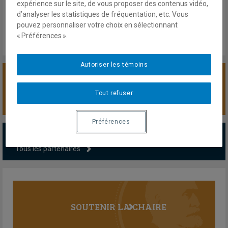
Mardi 21 juin 2022
expérience sur le site, de vous proposer des contenus vidéo,
Lien externe
d’analyser les statistiques de fréquentation, etc. Vous
pouvez personnaliser votre choix en sélectionnant
« Préférences ».
Autoriser les témoins
SOUTENIR LA CHAIRE
Tout refuser
Préférences
PARTENAIRES MAJEURS
Tous les partenaires
SOUTENIR LA CHAIRE