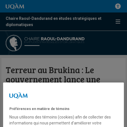
Chaire Raoul-Dandurand en études stratégiques et
diplomatiques
Terreur au Brukina : Le
gouvernement lance une
réponse forte
Niagalé Bagayoko
Préférences en matière de témoins
Télé
BBC
Nous utilisons des témoins (cookies) afin de collecter des
BBC News Afrique
informations qui nous permettent d’améliorer votre