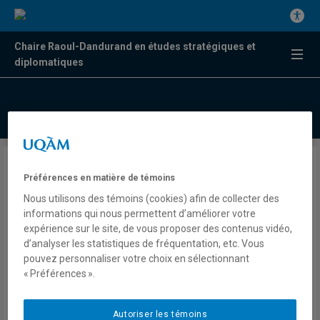
Chaire Raoul-Dandurand en études stratégiques et
diplomatiques
Trump a beaucoup moins
Préférences en matière de témoins
d’influence sur Netanyahou
Nous utilisons des témoins (cookies) afin de collecter des
informations qui nous permettent d’améliorer votre
qu’il ne le souhaiterait
expérience sur le site, de vous proposer des contenus vidéo,
d’analyser les statistiques de fréquentation, etc. Vous
pouvez personnaliser votre choix en sélectionnant
Frédérick Gagnon
« Préférences ».
Radio
98,5 FM
La commission
Autoriser les témoins