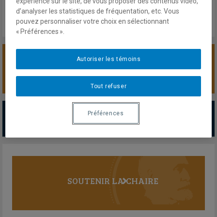
expérience sur le site, de vous proposer des contenus vidéo,
d’analyser les statistiques de fréquentation, etc. Vous
pouvez personnaliser votre choix en sélectionnant
« Préférences ».
Autoriser les témoins
SOUTENIR LA CHAIRE
Tout refuser
PARTENAIRES MAJEURS
Préférences
Tous les partenaires
SOUTENIR LA CHAIRE