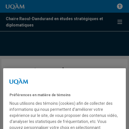
Chaire Raoul-Dandurand en études stratégiques et
diplomatiques
Trump inapte à gouverner
selon plusieurs Américains
Préférences en matière de témoins
Frédérick Gagnon
Radio
Nous utilisons des témoins (cookies) afin de collecter des
98,5 FM
informations qui nous permettent d’améliorer votre
La commission
expérience sur le site, de vous proposer des contenus vidéo,
Mercredi 6 mai 2026
d’analyser les statistiques de fréquentation, etc. Vous
Lien externe
pouvez personnaliser votre choix en sélectionnant