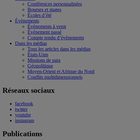
Conférences personnalisées
Bourses et stages
Écoles d’été
Évènements
Évènements à venir
Évènement passé
Compte rendu d’évènements
Dans les médias
Tous les articles dans les médias
États-Unis
Missions de paix
Géopolitique
Moyen-Orient et Afrique du Nord
Conflits multidimensionnels
Réseaux sociaux
facebook
twitter
youtube
instagram
Publications