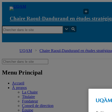
Chaire Raoul-Dandurand en études stratégiq
UQAM
Chaire Raoul-Dandurand en études stratégique
Menu Principal
Accueil
À propos
La Chaire
Titulaire
Fondateur
Conseil de direction
Équipe