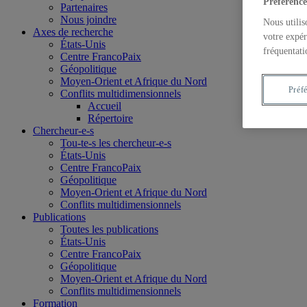
Préférence
Partenaires
Nous joindre
Nous utilis
Axes de recherche
votre expér
États-Unis
fréquentati
Centre FrancoPaix
Géopolitique
Moyen-Orient et Afrique du Nord
Préf
Conflits multidimensionnels
Accueil
Répertoire
Chercheur-e-s
Tou-te-s les chercheur-e-s
États-Unis
Centre FrancoPaix
Géopolitique
Moyen-Orient et Afrique du Nord
Conflits multidimensionnels
Publications
Toutes les publications
États-Unis
Centre FrancoPaix
Géopolitique
Moyen-Orient et Afrique du Nord
Conflits multidimensionnels
Formation