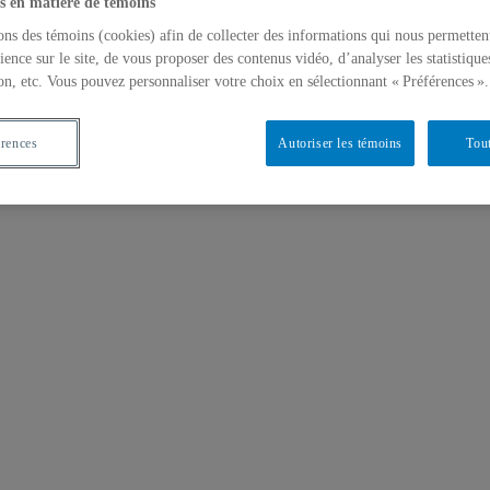
s en matière de témoins
ons des témoins (cookies) afin de collecter des informations qui nous permetten
ience sur le site, de vous proposer des contenus vidéo, d’analyser les statistique
on, etc. Vous pouvez personnaliser votre choix en sélectionnant « Préférences ».
érences
Autoriser les témoins
Tout