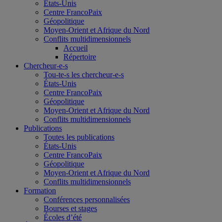
États-Unis
Centre FrancoPaix
Géopolitique
Moyen-Orient et Afrique du Nord
Conflits multidimensionnels
Accueil
Répertoire
Chercheur-e-s
Tou-te-s les chercheur-e-s
États-Unis
Centre FrancoPaix
Géopolitique
Moyen-Orient et Afrique du Nord
Conflits multidimensionnels
Publications
Toutes les publications
États-Unis
Centre FrancoPaix
Géopolitique
Moyen-Orient et Afrique du Nord
Conflits multidimensionnels
Formation
Conférences personnalisées
Bourses et stages
Écoles d’été