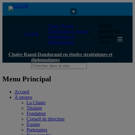
Chaire Raoul-Dandurand en études stratégiques et diplomatiques
Chaire Raoul-
Trump
Dandurand en études
soulève les
UQAM
stratégiques et
passions en
diplomatiques
classe
Chaire Raoul-Dandurand en études stratégiques et
diplomatiques
Menu Principal
Accueil
À propos
La Chaire
Titulaire
Fondateur
Conseil de direction
Équipe
Partenaires