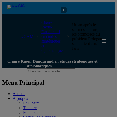
Chaire Raoul-Dandurand en études stratégiques et diplomatiques
Chaire
Un an après les
Raoul-
séismes en Turquie,
Dandurand
les promesses du
UQAM
en études
président Erdogan
stratégiques
se heurtent aux
et
faits
diplomatiques
Chaire Raoul-Dandurand en études stratégiques et
diplomatiques
Menu Principal
Accueil
À propos
La Chaire
Titulaire
Fondateur