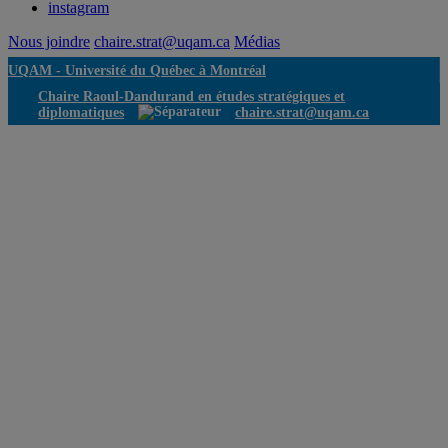
instagram
Nous joindre
chaire.strat@uqam.ca
Médias
UQAM -
Université du Québec à Montréal
Chaire Raoul-Dandurand en études stratégiques et
diplomatiques
chaire.strat@uqam.ca