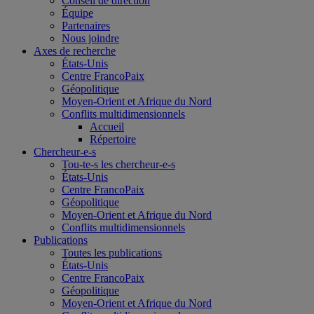
Conseil de direction
Équipe
Partenaires
Nous joindre
Axes de recherche
États-Unis
Centre FrancoPaix
Géopolitique
Moyen-Orient et Afrique du Nord
Conflits multidimensionnels
Accueil
Répertoire
Chercheur-e-s
Tou-te-s les chercheur-e-s
États-Unis
Centre FrancoPaix
Géopolitique
Moyen-Orient et Afrique du Nord
Conflits multidimensionnels
Publications
Toutes les publications
États-Unis
Centre FrancoPaix
Géopolitique
Moyen-Orient et Afrique du Nord