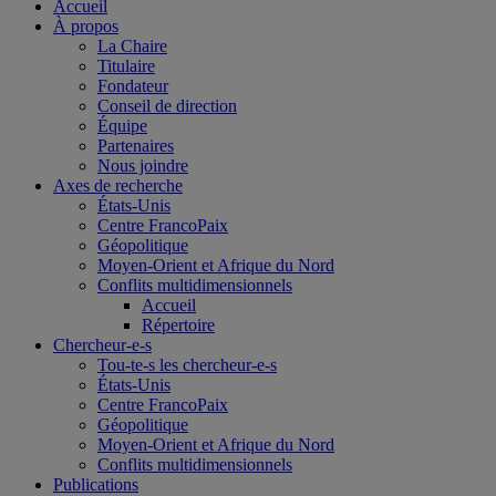
Accueil
À propos
La Chaire
Titulaire
Fondateur
Conseil de direction
Équipe
Partenaires
Nous joindre
Axes de recherche
États-Unis
Centre FrancoPaix
Géopolitique
Moyen-Orient et Afrique du Nord
Conflits multidimensionnels
Accueil
Répertoire
Chercheur-e-s
Tou-te-s les chercheur-e-s
États-Unis
Centre FrancoPaix
Géopolitique
Moyen-Orient et Afrique du Nord
Conflits multidimensionnels
Publications