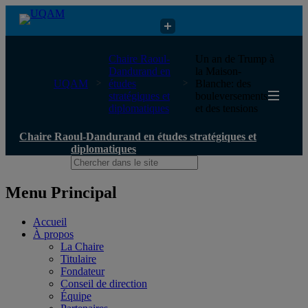
Chaire Raoul-Dandurand en études stratégiques et diplomatiques
Chaire Raoul-
Un an de Trump à
Dandurand en
la Maison-
UQAM
études
Blanche: des
stratégiques et
bouleversements
diplomatiques
et des tensions
Chaire Raoul-Dandurand en études stratégiques et
diplomatiques
Menu Principal
Accueil
À propos
La Chaire
Titulaire
Fondateur
Conseil de direction
Équipe