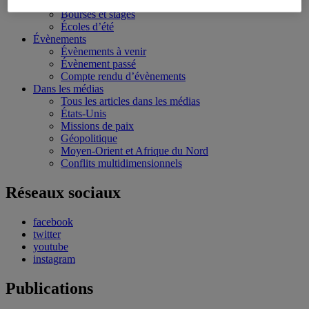
Conférences personnalisées
Bourses et stages
Écoles d’été
Évènements
Évènements à venir
Évènement passé
Compte rendu d’évènements
Dans les médias
Tous les articles dans les médias
États-Unis
Missions de paix
Géopolitique
Moyen-Orient et Afrique du Nord
Conflits multidimensionnels
Réseaux sociaux
facebook
twitter
youtube
instagram
Publications