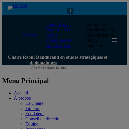
Chaire Raoul-Dandurand en études stratégiques et diplomatiques
Chaire Raoul-
Un premier
Dandurand en
pétrolier iranien
UQAM
études
aurait franchi le
stratégiques et
blocus
diplomatiques
américain
Chaire Raoul-Dandurand en études stratégiques et
diplomatiques
Menu Principal
Accueil
À propos
La Chaire
Titulaire
Fondateur
Conseil de direction
Équipe