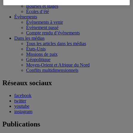
Conférences personnalisées
Bourses et stages
Écoles d’été
Évènements
Évènements à venir
Évènement passé
Compte rendu d’évènements
Dans les médias
Tous les articles dans les médias
États-Unis
Missions de paix
Géopolitique
Moyen-Orient et Afrique du Nord
Conflits multidimensionnels
Réseaux sociaux
facebook
twitter
youtube
instagram
Publications