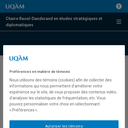
Chaire Raoul-Dandurand en études stratégiques et
diplomatiques
Un sommet pour la
Préférences en matière de témoins
refondation des liens avec
Nous utilisons des témoins (cookies) afin de collecter des
l’Afrique : le pari audacieux
informations qui nous permettent d’améliorer votre
expérience sur le site, de vous proposer des contenus vidéo,
d’Emmanuel Macron au Kenya
d’analyser les statistiques de fréquentation, etc. Vous
pouvez personnaliser votre choix en sélectionnant
« Préférences ».
Niagalé Bagayoko
Presse
La Nouvelle république
Autoriser les témoins