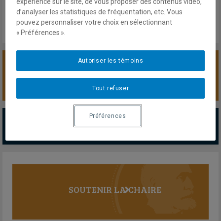
expérience sur le site, de vous proposer des contenus vidéo,
Lien externe
d’analyser les statistiques de fréquentation, etc. Vous
pouvez personnaliser votre choix en sélectionnant
« Préférences ».
Autoriser les témoins
SOUTENIR LA CHAIRE
Tout refuser
PARTENAIRES MAJEURS
Préférences
Tous les partenaires
SOUTENIR LA CHAIRE