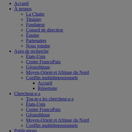
Accueil
À propos
La Chaire
Titulaire
Fondateur
Conseil de direction
Équipe
Partenaires
Nous joindre
Axes de recherche
États-Unis
Centre FrancoPaix
Géopolitique
Moyen-Orient et Afrique du Nord
Conflits multidimensionnels
Accueil
Répertoire
Chercheur-e-s
Tou-te-s les chercheur-e-s
États-Unis
Centre FrancoPaix
Géopolitique
Moyen-Orient et Afrique du Nord
Conflits multidimensionnels
Publications