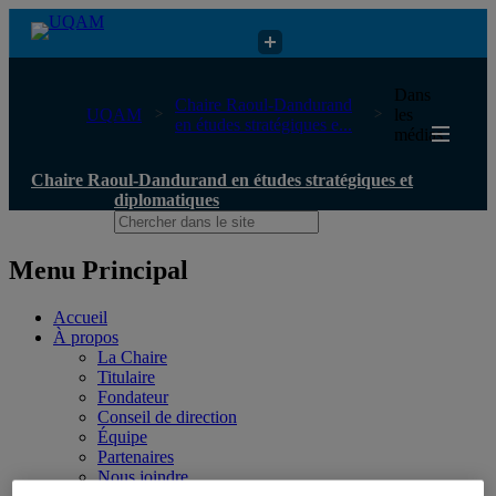
Chaire Raoul-Dandurand en études stratégiques et diplomatiques
Dans
Chaire Raoul-Dandurand
UQAM
les
en études stratégiques e...
médias
Chaire Raoul-Dandurand en études stratégiques et
diplomatiques
Menu Principal
Accueil
À propos
La Chaire
Titulaire
Fondateur
Conseil de direction
Équipe
Partenaires
Nous joindre