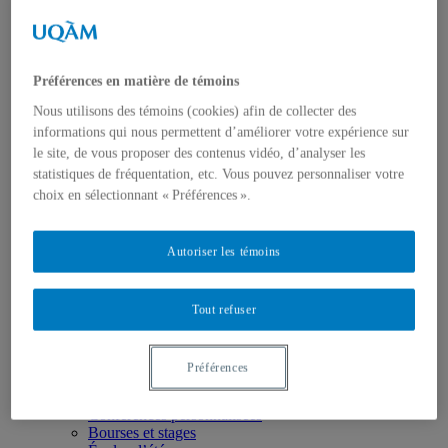
Axes de recherche
États-Unis
Centre FrancoPaix
Géopolitique
Moyen-Orient et Afrique du Nord
Préférences en matière de témoins
Conflits multidimensionnels
Accueil
Nous utilisons des témoins (cookies) afin de collecter des
Répertoire
informations qui nous permettent d’améliorer votre expérience sur
Chercheur-e-s
le site, de vous proposer des contenus vidéo, d’analyser les
Tou-te-s les chercheur-e-s
statistiques de fréquentation, etc. Vous pouvez personnaliser votre
États-Unis
choix en sélectionnant « Préférences ».
Centre FrancoPaix
Géopolitique
Moyen-Orient et Afrique du Nord
Conflits multidimensionnels
Autoriser les témoins
Publications
Toutes les publications
États-Unis
Tout refuser
Centre FrancoPaix
Géopolitique
Moyen-Orient et Afrique du Nord
Préférences
Conflits multidimensionnels
Formation
Conférences personnalisées
Bourses et stages