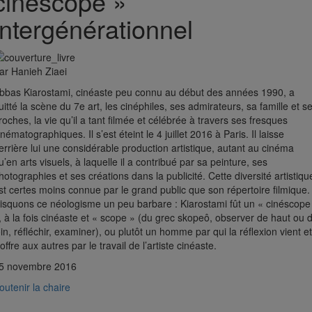
cinéscope »
intergénérationnel
ar Hanieh Ziaei
bbas Kiarostami, cinéaste peu connu au début des années 1990, a
uitté la scène du 7e art, les cinéphiles, ses admirateurs, sa famille et s
roches, la vie qu’il a tant filmée et célébrée à travers ses fresques
inématographiques. Il s’est éteint le 4 juillet 2016 à Paris. Il laisse
errière lui une considérable production artistique, autant au cinéma
u’en arts visuels, à laquelle il a contribué par sa peinture, ses
hotographies et ses créations dans la publicité. Cette diversité artistiqu
st certes moins connue par le grand public que son répertoire filmique.
isquons ce néologisme un peu barbare : Kiarostami fût un « cinéscope
, à la fois cinéaste et « scope » (du grec skopeô, observer de haut ou 
oin, réfléchir, examiner), ou plutôt un homme par qui la réflexion vient et
’offre aux autres par le travail de l’artiste cinéaste.
5 novembre 2016
outenir la chaire