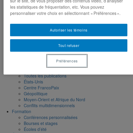
sur le site, de vous proposer des contenus vidéo, d’analyser
Moyen-Orient et Afrique du Nord
les statistiques de fréquentation, etc. Vous pouvez
Conflits multidimensionnels
personnaliser votre choix en sélectionnant « Préférences ».
Accueil
Répertoire
Chercheur-e-s
Autoriser les témoins
Tou-te-s les chercheur-e-s
États-Unis
Tout refuser
Centre FrancoPaix
Géopolitique
Moyen-Orient et Afrique du Nord
Préférences
Conflits multidimensionnels
Publications
Toutes les publications
États-Unis
Centre FrancoPaix
Géopolitique
Moyen-Orient et Afrique du Nord
Conflits multidimensionnels
Formation
Conférences personnalisées
Bourses et stages
Écoles d’été