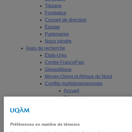
Titulaire
Fondateur
Conseil de direction
Équipe
Partenaires
Nous joindre
Axes de recherche
États-Unis
Centre FrancoPaix
Géopolitique
Moyen-Orient et Afrique du Nord
Conflits multidimensionnels
Accueil
Répertoire
Chercheur-e-s
Tou-te-s les chercheur-e-s
États-Unis
Préférences en matière de témoins
Centre FrancoPaix