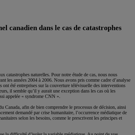
el canadien dans le cas de catastrophes
aux catastrophes naturelles. Pour notre étude de cas, nous nous
durant les années 2004 à 2006. Nous avons pris comme cadre d’analyse
 ont été entreprises sur la couverture télévisuelle des interventions
eurs, il semble qu’il y aurait une exception dans les cas où les
, aussi appelée « syndrome CNN ».
u Canada, afin de bien comprendre le processus de décision, ainsi
ncement demandé par crise humanitaire, l’occurrence médiatique de
anitaires selon les besoins, comme le prescrivent les principes et
 la difficulté d’isoler la variable médiatique. Au point de vue