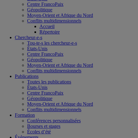
Centre FrancoPaix
Géopolitique
Moyen-Orient et Afrique du Nord
Conflits multidimensionnels
Accueil
Répertoire
Chercheur-e-s
Tou-te-s les chercheur-e-s
États-Unis
Centre FrancoPaix
Géopolitique
Moyen-Orient et Afrique du Nord
Conflits multidimensionnels
Publications
Toutes les publications
États-Unis
Centre FrancoPaix
Géopolitique
Moyen-Orient et Afrique du Nord
Conflits multidimensionnels
Formation
Conférences personnalisées
Bourses et stages
Écoles d’été
Évènements