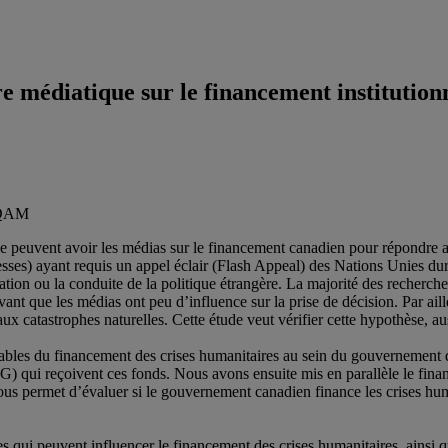
 médiatique sur le financement institutionn
 UQAM
 que peuvent avoir les médias sur le financement canadien pour répondre 
eresses) ayant requis un appel éclair (Flash Appeal) des Nations Unies 
lation ou la conduite de la politique étrangère. La majorité des recherches
vant que les médias ont peu d’influence sur la prise de décision. Par aill
s aux catastrophes naturelles. Cette étude veut vérifier cette hypothèse
ables du financement des crises humanitaires au sein du gouvernement d
) qui reçoivent ces fonds. Nous avons ensuite mis en parallèle le fina
 nous permet d’évaluer si le gouvernement canadien finance les crises hum
 qui peuvent influencer le financement des crises humanitaires, ainsi que