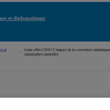
ues et diplomatiques
s et
Autre effet CNN? L’impact de la couverture médiatique s
catastrophes naturelles
 et diplomatiques