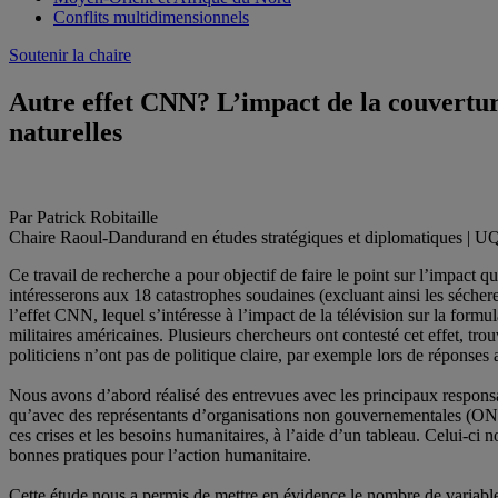
Conflits multidimensionnels
Soutenir la chaire
Autre effet CNN? L’impact de la couverture
naturelles
Par Patrick Robitaille
Chaire Raoul-Dandurand en études stratégiques et diplomatiques |
Ce travail de recherche a pour objectif de faire le point sur l’impact
intéresserons aux 18 catastrophes soudaines (excluant ainsi les séch
l’effet CNN, lequel s’intéresse à l’impact de la télévision sur la formu
militaires américaines. Plusieurs chercheurs ont contesté cet effet, trou
politiciens n’ont pas de politique claire, par exemple lors de réponse
Nous avons d’abord réalisé des entrevues avec les principaux respons
qu’avec des représentants d’organisations non gouvernementales (ONG
ces crises et les besoins humanitaires, à l’aide d’un tableau. Celui-ci
bonnes pratiques pour l’action humanitaire.
Cette étude nous a permis de mettre en évidence le nombre de variables