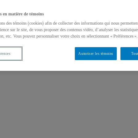
s en matière de témoins
ons des témoins (cookies) afin de collecter des informations qui nous permetten
ience sur le site, de vous proposer des contenus vidéo, d’analyser les statistique
on, etc. Vous pouvez personnaliser votre choix en sélectionnant « Préférences ».
érences
Autoriser les témoins
Tout