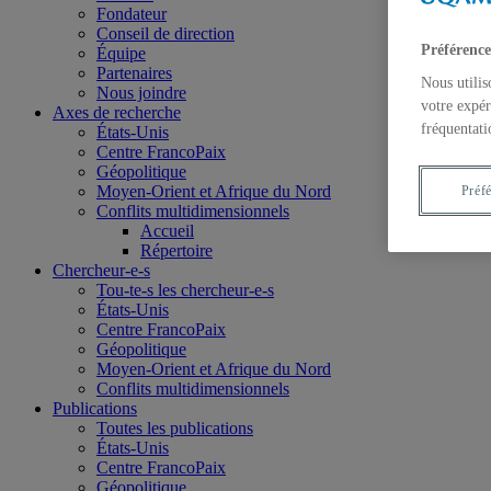
Fondateur
Conseil de direction
Préférence
Équipe
Partenaires
Nous utilis
Nous joindre
votre expér
Axes de recherche
fréquentati
États-Unis
Centre FrancoPaix
Géopolitique
Moyen-Orient et Afrique du Nord
Préf
Conflits multidimensionnels
Accueil
Répertoire
Chercheur-e-s
Tou-te-s les chercheur-e-s
États-Unis
Centre FrancoPaix
Géopolitique
Moyen-Orient et Afrique du Nord
Conflits multidimensionnels
Publications
Toutes les publications
États-Unis
Centre FrancoPaix
Géopolitique