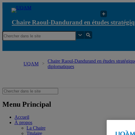
Chaire Raoul-Dandurand en études stratégiq
Chaire Raoul-Dandurand en études stratégique
UQAM
diplomatiques
Chaire Raoul-Dandurand en études stratégiques
Menu Principal
Accueil
À propos
La Chaire
Titulaire