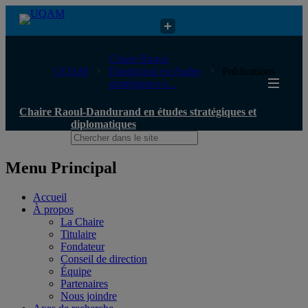
Chaire Raoul-Dandurand en études stratégiques et diplomatiques
Chaire Raoul-
UQAM
Dandurand en études
Publications
stratégiques e...
Chaire Raoul-Dandurand en études stratégiques et
diplomatiques
Menu Principal
Accueil
À propos
La Chaire
Titulaire
Fondateur
Conseil de direction
Équipe
Partenaires
Nous joindre