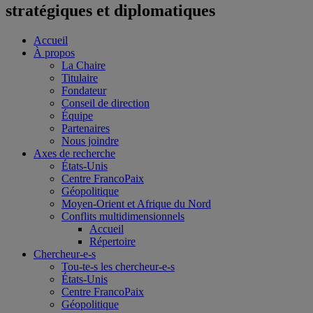
stratégiques et diplomatiques
Accueil
À propos
La Chaire
Titulaire
Fondateur
Conseil de direction
Équipe
Partenaires
Nous joindre
Axes de recherche
États-Unis
Centre FrancoPaix
Géopolitique
Moyen-Orient et Afrique du Nord
Conflits multidimensionnels
Accueil
Répertoire
Chercheur-e-s
Tou-te-s les chercheur-e-s
États-Unis
Centre FrancoPaix
Géopolitique