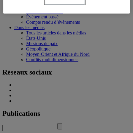
Écoles d’été
Évènements
Évènements à venir
Évènement passé
Compte rendu d’évènements
Dans les médias
Tous les articles dans les médias
États-Unis
Missions de paix
Géopolitique
Moyen-Orient et Afrique du Nord
Conflits multidimensionnels
Réseaux sociaux
Publications