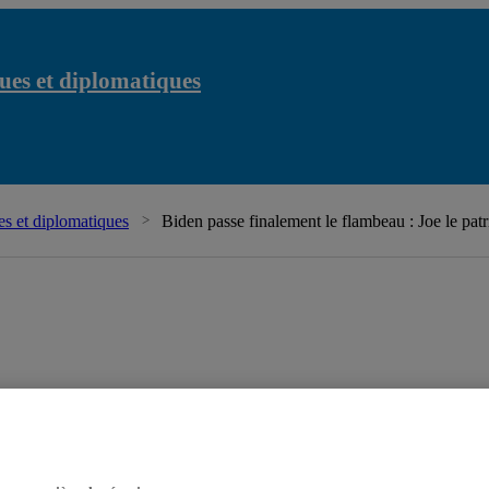
ues et diplomatiques
s et diplomatiques
Biden passe finalement le flambeau : Joe le patr