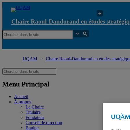
Chaire Raoul-Dandurand en études stratégiq
UQAM
Chaire Raoul-Dandurand en études stratégique
Menu Principal
Accueil
À propos
La Chaire
Titulaire
Fondateur
Conseil de direction
Équipe