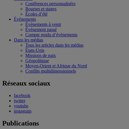
Conférences personnalisées
Bourses et stages
Écoles d’été
Évènements
Évènements à venir
Évènement passé
Compte rendu d’évènements
Dans les médias
Tous les articles dans les médias
États-Unis
Missions de paix
Géopolitique
Moyen-Orient et Afrique du Nord
Conflits multidimensionnels
Réseaux sociaux
facebook
twitter
youtube
instagram
Publications