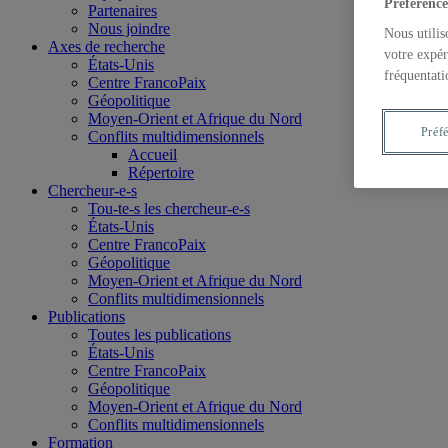
Préférence
Partenaires
Nous joindre
Nous utilis
Axes de recherche
votre expér
États-Unis
fréquentati
Centre FrancoPaix
Géopolitique
Moyen-Orient et Afrique du Nord
Préf
Conflits multidimensionnels
Accueil
Répertoire
Chercheur-e-s
Tou-te-s les chercheur-e-s
États-Unis
Centre FrancoPaix
Géopolitique
Moyen-Orient et Afrique du Nord
Conflits multidimensionnels
Publications
Toutes les publications
États-Unis
Centre FrancoPaix
Géopolitique
Moyen-Orient et Afrique du Nord
Conflits multidimensionnels
Formation