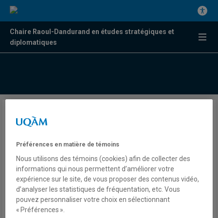
Chaire Raoul-Dandurand en études stratégiques et
diplomatiques
Birmanie : un succès électoral
symbolique masquant une
Préférences en matière de témoins
transition « civile » bien
Nous utilisons des témoins (cookies) afin de collecter des
fragile
informations qui nous permettent d’améliorer votre
expérience sur le site, de vous proposer des contenus vidéo,
d’analyser les statistiques de fréquentation, etc. Vous
pouvez personnaliser votre choix en sélectionnant
Par Éric Mottet
« Préférences ».
Chaire Raoul-Dandurand en études stratégiques et