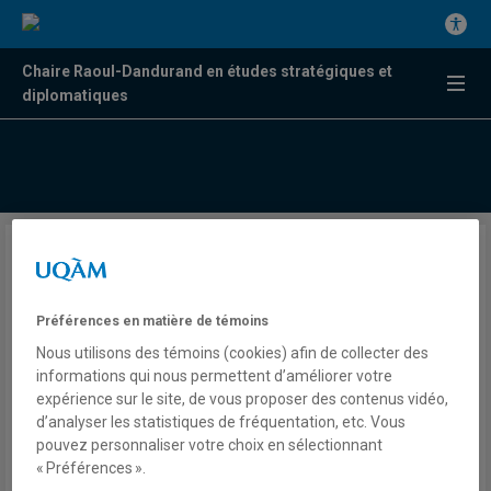
Chaire Raoul-Dandurand en études stratégiques et
diplomatiques
Can Abe and Moon shake off
the burden of wartime
Préférences en matière de témoins
wrongs, to tackle the present
Nous utilisons des témoins (cookies) afin de collecter des
danger of North Korea?
informations qui nous permettent d’améliorer votre
expérience sur le site, de vous proposer des contenus vidéo,
d’analyser les statistiques de fréquentation, etc. Vous
pouvez personnaliser votre choix en sélectionnant
Par Benoit Hardy Chartrand
« Préférences ».
South China Morning Post