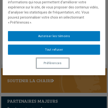
informations qui nous permettent d’améliorer votre
responsible for bloodshed of biblical proportions in the last
expérience sur le site, de vous proposer des contenus vidéo,
century. Canada wisely stayed out of the Iraq War in 2003, but
d’analyser les statistiques de fréquentation, etc. Vous
that war paved the way for Daesh and the wholesale
pouvez personnaliser votre choix en sélectionnant
destabilization of nearly a dozen Arab states.
« Préférences ».
21 mai 2019
En savoir plus
Autoriser les témoins
Tout refuser
Préférences
SOUTENIR LA CHAIRE
PARTENAIRES MAJEURS