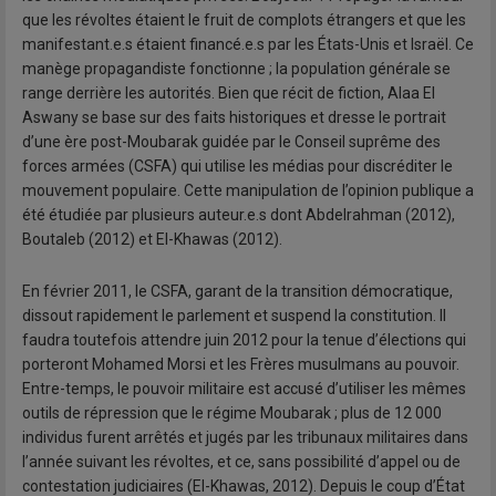
que les révoltes étaient le fruit de complots étrangers et que les
manifestant.e.s étaient financé.e.s par les États-Unis et Israël. Ce
manège propagandiste fonctionne ; la population générale se
range derrière les autorités. Bien que récit de fiction, Alaa El
Aswany se base sur des faits historiques et dresse le portrait
d’une ère post-Moubarak guidée par le Conseil suprême des
forces armées (CSFA) qui utilise les médias pour discréditer le
mouvement populaire. Cette manipulation de l’opinion publique a
été étudiée par plusieurs auteur.e.s dont Abdelrahman (2012),
Boutaleb (2012) et El-Khawas (2012).
En février 2011, le CSFA, garant de la transition démocratique,
dissout rapidement le parlement et suspend la constitution. Il
faudra toutefois attendre juin 2012 pour la tenue d’élections qui
porteront Mohamed Morsi et les Frères musulmans au pouvoir.
Entre-temps, le pouvoir militaire est accusé d’utiliser les mêmes
outils de répression que le régime Moubarak ; plus de 12 000
individus furent arrêtés et jugés par les tribunaux militaires dans
l’année suivant les révoltes, et ce, sans possibilité d’appel ou de
contestation judiciaires (El-Khawas, 2012). Depuis le coup d’État