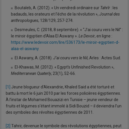
Boutaleb, A. (2012). « Un vendredi ordinaire sur
Tahrîr
: les
badauds, les orateurs et l’écho de la révolution »,
Journal des
anthropologues
, 128/129, 257-274.
Desmeules, C. (2018, 8 septembre). « “J’ai couru vers le Nil” :
le miroir égyptien d’Alaa El Aswany ».
Le Devoir
, en ligne :
https://www.ledevoir.com/lire/536173/le-miroir-egyptien-d-
alaa-el-aswany
El Aswany, A. (2018).
J’ai couru vers le Nil
, Arles : Actes Sud.
El-Khawas, M. (2012). « Egypt’s Unfinished Revolution »,
Mediterranean Quaterly
, 23(1), 52-66.
[1]
Jeune blogueur d’Alexandrie, Khaled Said a été torturé et
battu à mort le 6 juin 2010 par les forces policières égyptiennes.
À l’instar de Mohamed Bouazizi en Tunisie – jeune vendeur de
fruits et légumes s’étant immolé à Sidi Bouzid – il deviendra l’un
des symboles des révoltes égyptiennes de 2011.
[2]
Tahrir, devenue le symbole des révolutions égyptiennes, peut