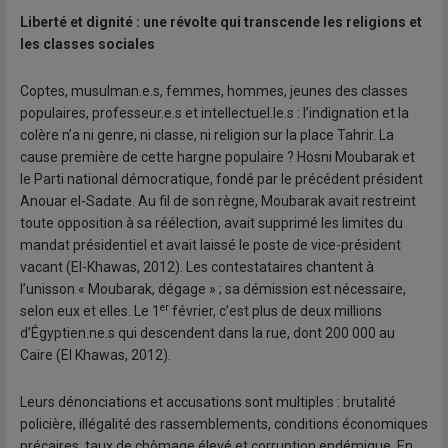
Liberté et dignité : une révolte qui transcende les religions et
les classes sociales
Coptes, musulman.e.s, femmes, hommes, jeunes des classes
populaires, professeur.e.s et intellectuel.le.s : l’indignation et la
colère n’a ni genre, ni classe, ni religion sur la place Tahrir. La
cause première de cette hargne populaire ? Hosni Moubarak et
le Parti national démocratique, fondé par le précédent président
Anouar el-Sadate. Au fil de son règne, Moubarak avait restreint
toute opposition à sa réélection, avait supprimé les limites du
mandat présidentiel et avait laissé le poste de vice-président
vacant (El-Khawas, 2012). Les contestataires chantent à
l’unisson « Moubarak, dégage » ; sa démission est nécessaire,
er
selon eux et elles. Le 1
février, c’est plus de deux millions
d’Égyptien.ne.s qui descendent dans la rue, dont 200 000 au
Caire (El Khawas, 2012).
Leurs dénonciations et accusations sont multiples : brutalité
policière, illégalité des rassemblements, conditions économiques
précaires, taux de chômage élevé et corruption endémique. En