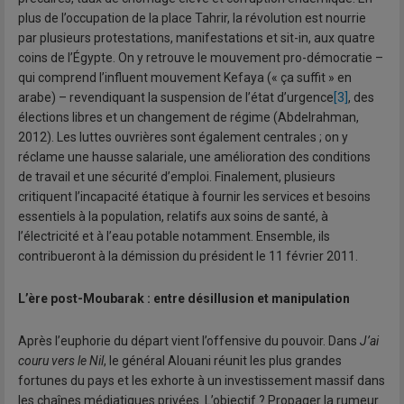
plus de l’occupation de la place Tahrir, la révolution est nourrie
par plusieurs protestations, manifestations et sit-in, aux quatre
coins de l’Égypte. On y retrouve le mouvement pro-démocratie –
qui comprend l’influent mouvement Kefaya (« ça suffit » en
arabe) – revendiquant la suspension de l’état d’urgence
[3]
, des
élections libres et un changement de régime (Abdelrahman,
2012). Les luttes ouvrières sont également centrales ; on y
réclame une hausse salariale, une amélioration des conditions
de travail et une sécurité d’emploi. Finalement, plusieurs
critiquent l’incapacité étatique à fournir les services et besoins
essentiels à la population, relatifs aux soins de santé, à
l’électricité et à l’eau potable notamment. Ensemble, ils
contribueront à la démission du président le 11 février 2011.
L’ère post-Moubarak : entre désillusion et manipulation
Après l’euphorie du départ vient l’offensive du pouvoir. Dans
J’ai
couru vers le Nil
, le général Alouani réunit les plus grandes
fortunes du pays et les exhorte à un investissement massif dans
les chaînes médiatiques privées. L’objectif ? Propager la rumeur