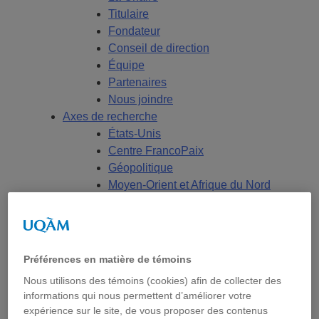
Titulaire
Fondateur
Conseil de direction
Équipe
Partenaires
Nous joindre
Axes de recherche
États-Unis
Centre FrancoPaix
Géopolitique
Moyen-Orient et Afrique du Nord
Conflits multidimensionnels
Accueil
Répertoire
Chercheur-e-s
Préférences en matière de témoins
Tou-te-s les chercheur-e-s
Nous utilisons des témoins (cookies) afin de collecter des
États-Unis
informations qui nous permettent d’améliorer votre
Centre FrancoPaix
expérience sur le site, de vous proposer des contenus