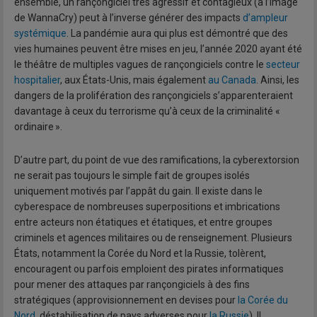
ensemble, un rançongiciel très agressif et contagieux (à l’image
de WannaCry) peut à l’inverse générer des impacts
d’ampleur
systémique
. La pandémie aura qui plus est démontré que des
vies humaines peuvent être mises en jeu, l’année 2020 ayant été
le théâtre de multiples vagues de rançongiciels contre le
secteur
hospitalier
, aux États-Unis, mais également
au Canada
. Ainsi, les
dangers de la prolifération des rançongiciels s’apparenteraient
davantage à ceux du terrorisme qu’à ceux de la criminalité «
ordinaire ».
D’autre part, du point de vue des ramifications, la cyberextorsion
ne serait pas toujours le simple fait de groupes isolés
uniquement motivés par l’appât du gain. Il existe dans le
cyberespace de nombreuses superpositions et imbrications
entre acteurs non étatiques et étatiques, et entre groupes
criminels et agences militaires ou de renseignement. Plusieurs
États, notamment la Corée du Nord et la Russie, tolèrent,
encouragent ou parfois emploient des pirates informatiques
pour mener des attaques par rançongiciels à des fins
stratégiques (approvisionnement en devises pour
la Corée du
Nord
, déstabilisation de pays adverses pour
la Russie
). Il