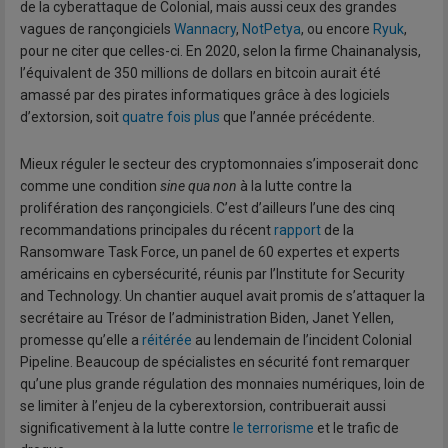
de la cyberattaque de Colonial, mais aussi ceux des grandes
vagues de rançongiciels
Wannacry
,
NotPetya
, ou encore
Ryuk
,
pour ne citer que celles-ci. En 2020, selon la firme Chainanalysis,
l’équivalent de 350 millions de dollars en bitcoin aurait été
amassé par des pirates informatiques grâce à des logiciels
d’extorsion, soit
quatre fois plus
que l’année précédente.
Mieux réguler le secteur des cryptomonnaies s’imposerait donc
comme une condition
sine qua non
à la lutte contre la
prolifération des rançongiciels. C’est d’ailleurs l’une des cinq
recommandations principales du récent
rapport
de la
Ransomware Task Force, un panel de 60 expertes et experts
américains en cybersécurité, réunis par l’Institute for Security
and Technology. Un chantier auquel avait promis de s’attaquer la
secrétaire au Trésor de l’administration Biden, Janet Yellen,
promesse qu’elle a
réitérée
au lendemain de l’incident Colonial
Pipeline. Beaucoup de spécialistes en sécurité font remarquer
qu’une plus grande régulation des monnaies numériques, loin de
se limiter à l’enjeu de la cyberextorsion, contribuerait aussi
significativement à la lutte contre
le terrorisme
et le trafic de