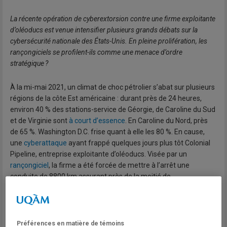
La récente opération de cyberextorsion contre une firme exploitante
d’oléoducs est venue intensifier plusieurs grands débats sur la
cybersécurité nationale des États-Unis. En pleine prolifération, les
rançongiciels se profilent-ils comme une menace d’ordre
stratégique ?
À la mi-mai 2021, un climat de choc pétrolier s’abat sur plusieurs
régions de la côte Est américaine : durant près de 24 heures,
environ 40 % des stations-service de Géorgie, de Caroline du Sud
et de Virginie sont
à court d’essence
. En Caroline du Nord, près
de 65 %. Washington D.C. frise quant à elle les 80 %. En cause,
une
cyberattaque
ayant frappé quelques jours plus tôt Colonial
Pipeline, entreprise exploitante d’oléoducs. Visée par un
rançongiciel
, la firme a été forcée de mettre à l’arrêt une
conduite de 8800 km assurant près de la moitié de
l’approvisionnement en hydrocarbure de la côte Est des États-
Unis. Celle-ci restera désactivée pendant onze longues journées,
générant dans la foulée une panique contagieuse et une ruée
vers les pompes à essence.
Préférences en matière de témoins