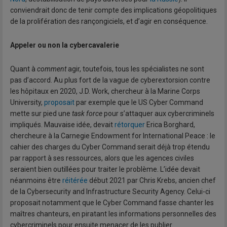
conviendrait donc de tenir compte des implications géopolitiques
de la prolifération des rançongiciels, et d’agir en conséquence.
Appeler ou non la cybercavalerie
Quant à
comment
agir, toutefois, tous les spécialistes ne sont
pas d’accord. Au plus fort de la vague de cyberextorsion contre
les hôpitaux en 2020, J.D. Work, chercheur à la Marine Corps
University,
proposait
par exemple que le US Cyber Command
mette sur pied une
task force
pour s’attaquer aux cybercriminels
impliqués. Mauvaise idée, devait
rétorquer
Erica Borghard,
chercheure à la Carnegie Endowment for International Peace : le
cahier des charges du Cyber Command serait déjà trop étendu
par rapport à ses ressources, alors que les agences civiles
seraient bien outillées pour traiter le problème. L’idée devait
néanmoins être
réitérée
début 2021 par Chris Krebs, ancien chef
de la Cybersecurity and Infrastructure Security Agency. Celui-ci
proposait notamment que le Cyber Command fasse chanter les
maîtres chanteurs, en piratant les informations personnelles des
cybercriminels pour ensuite menacer de les publier.