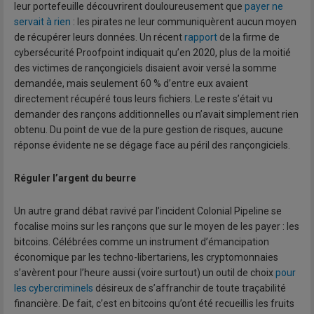
leur portefeuille découvrirent douloureusement que
payer ne
servait à rien
: les pirates ne leur communiquèrent aucun moyen
de récupérer leurs données. Un récent
rapport
de la firme de
cybersécurité Proofpoint indiquait qu’en 2020, plus de la moitié
des victimes de rançongiciels disaient avoir versé la somme
demandée, mais seulement 60 % d’entre eux avaient
directement récupéré tous leurs fichiers. Le reste s’était vu
demander des rançons additionnelles ou n’avait simplement rien
obtenu. Du point de vue de la pure gestion de risques, aucune
réponse évidente ne se dégage face au péril des rançongiciels.
Réguler l’argent du beurre
Un autre grand débat ravivé par l’incident Colonial Pipeline se
focalise moins sur les rançons que sur le moyen de les payer : les
bitcoins. Célébrées comme un instrument d’émancipation
économique par les techno-libertariens, les cryptomonnaies
s’avèrent pour l’heure aussi (voire surtout) un outil de choix
pour
les cybercriminels
désireux de s’affranchir de toute traçabilité
financière. De fait, c’est en bitcoins qu’ont été recueillis les fruits