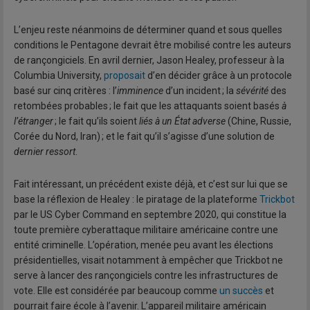
L’enjeu reste néanmoins de déterminer quand et sous quelles
conditions le Pentagone devrait être mobilisé contre les auteurs
de rançongiciels. En avril dernier, Jason Healey, professeur à la
Columbia University,
proposait
d’en décider grâce à un protocole
basé sur cinq critères : l’
imminence
d’un incident ; la
sévérité
des
retombées probables ; le fait que les attaquants soient basés
à
l’étranger
; le fait qu’ils soient
liés à un État adverse
(Chine, Russie,
Corée du Nord, Iran) ; et le fait qu’il s’agisse d’une solution de
dernier ressort
.
Fait intéressant, un précédent existe déjà, et c’est sur lui que se
base la réflexion de Healey : le piratage de la plateforme
Trickbot
par le US Cyber Command en septembre 2020, qui constitue la
toute première cyberattaque militaire américaine contre une
entité criminelle. L’opération, menée peu avant les élections
présidentielles, visait notamment à empêcher que Trickbot ne
serve à lancer des rançongiciels contre les infrastructures de
vote. Elle est considérée par beaucoup comme
un succès
et
pourrait faire école à l’avenir. L’appareil militaire américain