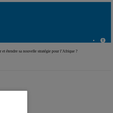
Chaire
Raoul-
 et étendre sa nouvelle stratégie pour l’Afrique ?
Dandurand
en études