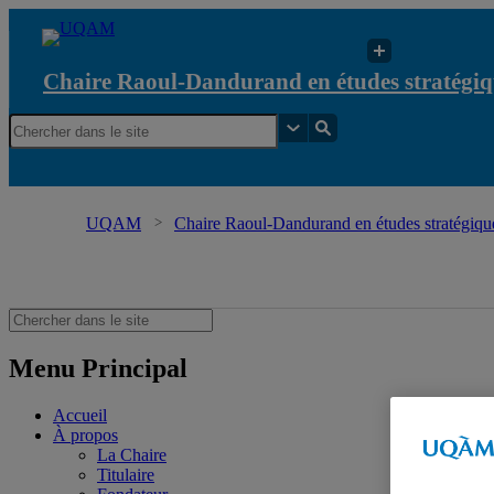
Chaire Raoul-Dandurand en études stratégiq
UQAM
Chaire Raoul-Dandurand en études stratégique
stratégiques et diplomatiques
Menu Principal
Accueil
À propos
La Chaire
Titulaire