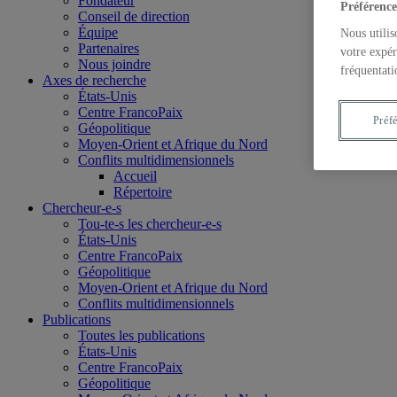
Fondateur
Préférence
Conseil de direction
Équipe
Nous utilis
Partenaires
votre expér
Nous joindre
fréquentati
Axes de recherche
États-Unis
Centre FrancoPaix
Préf
Géopolitique
Moyen-Orient et Afrique du Nord
Conflits multidimensionnels
Accueil
Répertoire
Chercheur-e-s
Tou-te-s les chercheur-e-s
États-Unis
Centre FrancoPaix
Géopolitique
Moyen-Orient et Afrique du Nord
Conflits multidimensionnels
Publications
Toutes les publications
États-Unis
Centre FrancoPaix
Géopolitique