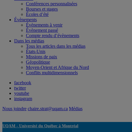
Conférences personnalisées
Bourses et stages
Écoles d’été
Évènements
Évènements à venir
Évènement passé
Compte rendu d’évènements
Dans les médias
Tous les articles dans les médias
États-Unis
Missions de paix
Géopolitique
Moyen-Orient et Afrique du Nord
Conflits multidimensionnels
facebook
twitter
youtube
instagram
Nous joindre
chaire.strat@uqam.ca
Médias
UQAM -
Université du Québec à Montréal