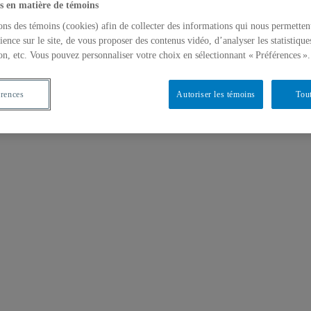
s en matière de témoins
ons des témoins (cookies) afin de collecter des informations qui nous permetten
ience sur le site, de vous proposer des contenus vidéo, d’analyser les statistique
on, etc. Vous pouvez personnaliser votre choix en sélectionnant « Préférences ».
érences
Autoriser les témoins
Tout